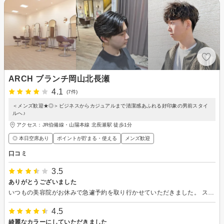
ARCH ブランチ岡山北長瀬
4.1
(7件)
＜メンズ歓迎★◎＞ビジネスからカジュアルまで清潔感あふれる好印象の男前スタイ
ルへ♪
アクセス：JR伯備線・山陽本線 北長瀬駅 徒歩1分
◎ 本日空席あり
ポイントが貯まる・使える
メンズ歓迎
口コミ
3.5
ありがとうございました
いつもの美容院がお休みで急遽予約を取り行かせていただきました。 スタッフの方の感じもよく、安いコースをすすめてもらい結果行ってみてよかったです。
4.5
綺麗なカラーにしていただきました