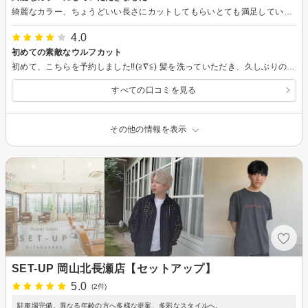
綺麗なカラー、ちょうどいい長さにカットしてもらいとても満足しています。 スタッフの方の雰囲気がよく、根掘り葉掘り質問が来る感じではなく、程よい距離感で会話も楽しくできました。 また時間を作っていきたいと思います。
4.0
初めての素敵なウルフカット
初めて、こちらを予約しました!!(≧∇≦) 髪を洗っていただき、久しぶりのウルフカットをしていただきました。予想以上素敵なウルフカットできて、すごく満足でした！ ちょっとそこは切ってほしいなぁ...とかは特になかったです！☆ こちらに予約して良かったです。 また、こちらで切っていただきたいと思ったら、またお願いしたいと思います！ その時は、改めてよろしくお願いいたします。
すべての口コミを見る
その他の情報を表示
SET-UP 岡山北長瀬店【セットアップ】
5.0
(2件)
駐車場完備。異なる年齢の方へ多様な提案、多彩なスタイルへ。