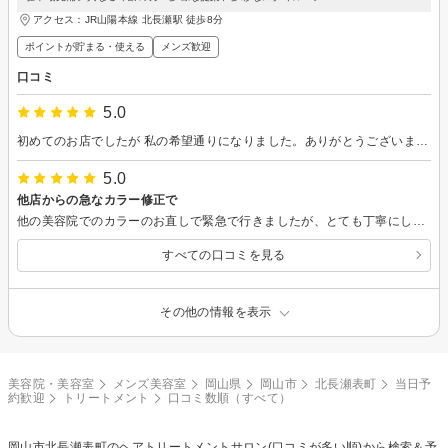
アクセス：JR山陽本線 北長瀬駅 徒歩8分
ポイントが貯まる・使える
メンズ歓迎
口コミ
5.0
初めてのお店でしたが 私の希望通りになりました。ありがとうございます。また、再来店したいです。丁寧に施術して頂きました。感謝
5.0
他店からの急なカラー修正で
他の美容院でのカラーのお直しで緊急で行きましたが、とても丁寧にしてくださいました。何十年ぶりのブリーチカラーだったので自分自身どう伝えて良いかわからなかったのですが、ちゃんと説明してもらえて安心しました。
すべての口コミを見る
その他の情報を表示
美容院・美容室
メンズ美容室
岡山県
岡山市
北長瀬表町
当日予
約歓迎
トリートメント
口コミ数順（すべて）
岡山市北長瀬表町の
ヘアトリートメント
サロン(口コミが多い順)から検索＆予