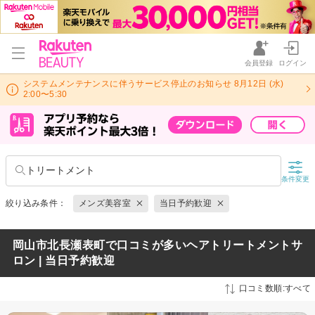
会員登録
ログイン
システムメンテナンスに伴うサービス停止のお知らせ 8月12日 (水)
2:00〜5:30
トリートメント
条件変更
絞り込み条件：
メンズ美容室
当日予約歓迎
岡山市北長瀬表町で口コミが多いヘアトリートメントサ
ロン | 当日予約歓迎
口コミ数順:すべて