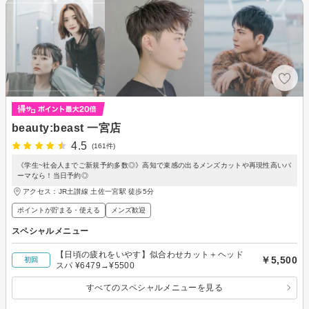
beauty:beast 一宮店
4.5
(161件)
《学生~社会人までご新規予約多数◎》高知で束感の出るメンズカットや再現性高いパ
ーマなら！当日予約◎
アクセス：JR土讃線 土佐一宮駅 徒歩5分
ポイントが貯まる・使える
メンズ歓迎
スペシャルメニュー
【日頃の疲れをいやす】似合わせカット＋ヘッド
￥5,500
初回
スパ ¥6479→¥5500
すべてのスペシャルメニューを見る