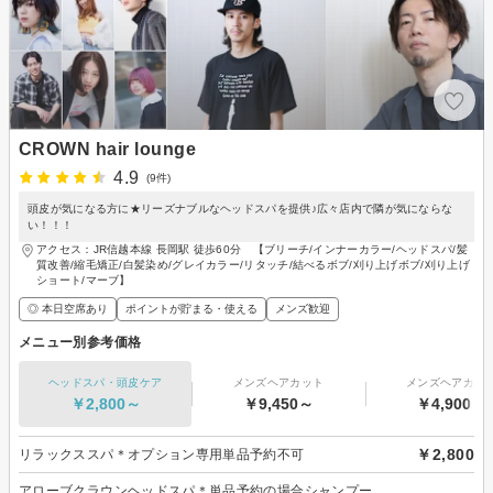
CROWN hair lounge
4.9
(9件)
頭皮が気になる方に★リーズナブルなヘッドスパを提供♪広々店内で隣が気にならな
い！！！
アクセス：JR信越本線 長岡駅 徒歩60分 【ブリーチ/インナーカラー/ヘッドスパ/髪
質改善/縮毛矯正/白髪染め/グレイカラー/リタッチ/結べるボブ/刈り上げボブ/刈り上げ
ショート/マーブ】
◎ 本日空席あり
ポイントが貯まる・使える
メンズ歓迎
メニュー別参考価格
ヘッドスパ・頭皮ケア
メンズヘアカット
メンズヘアカラ
￥2,800～
￥9,450～
￥4,900～
￥2,800
リラックススパ＊オプション専用単品予約不可
アローブクラウンヘッドスパ＊単品予約の場合シャンプー、