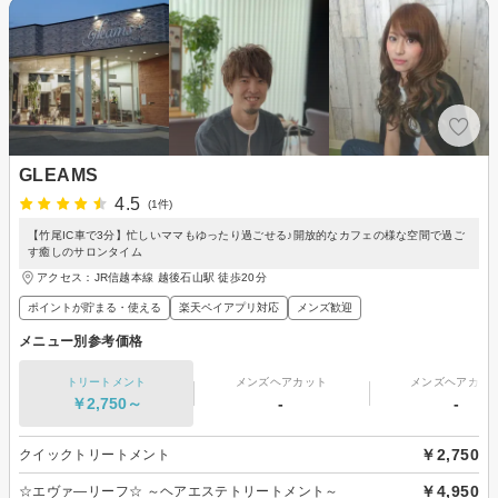
GLEAMS
4.5
(1件)
【竹尾IC車で3分】忙しいママもゆったり過ごせる♪開放的なカフェの様な空間で過ご
す癒しのサロンタイム
アクセス：JR信越本線 越後石山駅 徒歩20分
ポイントが貯まる・使える
楽天ペイアプリ対応
メンズ歓迎
メニュー別参考価格
トリートメント
メンズヘアカット
メンズヘアカラ
￥2,750～
-
-
￥2,750
クイックトリートメント
￥4,950
☆エヴァ―リーフ☆ ～ヘアエステトリートメント～