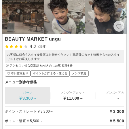
BEAUTY MARKET ungu
4.2
(31件)
お客様に似合うスタイル提案はお任せください！高品質のカット技術をもったスタイ
リストがお応えします☆
アクセス：仙台空港線 杜せきのした駅 徒歩3分
◎ 本日空席あり
ポイントが貯まる・使える
メンズ歓迎
メニュー別参考価格
パーマ
メンズヘアカット
メンズヘアカラ
￥3,300～
￥11,000～
-
￥3,300
ポイントストレート￥3,300～
￥5,500
ポイント矯正￥5,500～