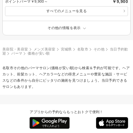
￥9,900
ポイントパーマ￥9,900～
すべてのメニューを見る
その他の情報を表示
美容院・美容室
メンズ美容室
宮城県
名取市
その他
当日予約歓
迎
パーマ
価格が安い順
名取市その他の
パーマ
サロン(価格が安い順)から検索＆予約が可能です。ヘア
カット、前髪カット、ヘアカラーなどの得意メニューや豊富な施設・サービ
スなどの条件から自分にピッタリの施術を見つけましょう。当日予約できる
サロンもあります。
アプリからの予約ならもっとおトクで便利！