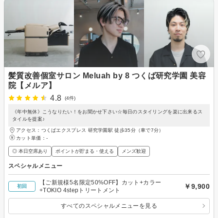
髪質改善個室サロン Meluah by 8 つくば研究学園 美容
院【メルア】
4.8
(4件)
《年中無休》こうなりたい！をお聞かせ下さい☆毎日のスタイリングを楽に出来るス
タイルを提案♪
アクセス：つくばエクスプレス 研究学園駅 徒歩35分（車で7分）
カット単価：
-
◎ 本日空席あり
ポイントが貯まる・使える
メンズ歓迎
スペシャルメニュー
【ご新規様5名限定50%OFF】カット+カラー
￥9,900
初回
+TOKIO 4stepトリートメント
すべてのスペシャルメニューを見る