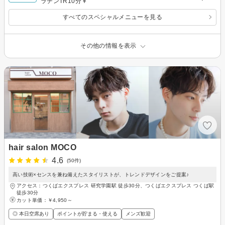
ラチンTR10分￥
すべてのスペシャルメニューを見る
その他の情報を表示
hair salon MOCO
4.6
(50件)
高い技術×センスを兼ね備えたスタイリストが、トレンドデザインをご提案♪
アクセス：つくばエクスプレス 研究学園駅 徒歩30分、つくばエクスプレス つくば駅
徒歩30分
カット単価：
￥4,950～
◎ 本日空席あり
ポイントが貯まる・使える
メンズ歓迎