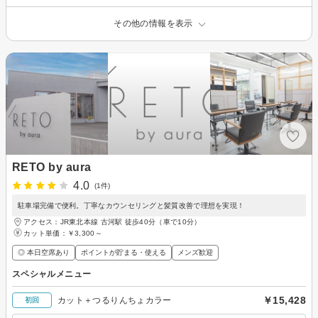
その他の情報を表示
RETO by aura
4.0
(1件)
駐車場完備で便利。丁寧なカウンセリングと髪質改善で理想を実現！
アクセス：JR東北本線 古河駅 徒歩40分（車で10分）
カット単価：
￥3,300～
◎ 本日空席あり
ポイントが貯まる・使える
メンズ歓迎
スペシャルメニュー
￥15,428
カット＋つるりんちょカラー
初回