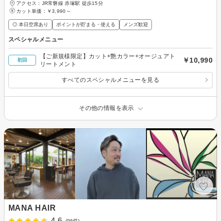
アクセス：JR常磐線 赤塚駅 徒歩15分
カット単価：
￥3,990～
◎ 本日空席あり
ポイントが貯まる・使える
メンズ歓迎
スペシャルメニュー
【ご新規様限定】カット+艶カラー+オージュアト
￥10,990
初回
リートメント
すべてのスペシャルメニューを見る
その他の情報を表示
MANA HAIR
4.6
(96件)