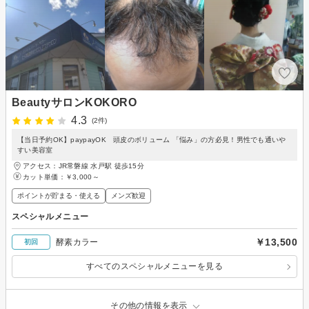
BeautyサロンKOKORO
4.3
(2件)
【当日予約OK】paypayOK 頭皮のボリューム 「悩み」の方必見！男性でも通いや
すい美容室
アクセス：JR常磐線 水戸駅 徒歩15分
カット単価：
￥3,000～
ポイントが貯まる・使える
メンズ歓迎
スペシャルメニュー
￥13,500
酵素カラー
初回
すべてのスペシャルメニューを見る
その他の情報を表示