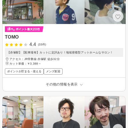
TOMO
4.4
(33件)
【赤塚駅】【駐車場有】カットに定評あり！地域密着型アットホームなサロン！
アクセス：JR常磐線 赤塚駅 徒歩32分
カット単価：
￥3,388～
ポイントが貯まる・使える
メンズ歓迎
その他の情報を表示