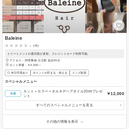
Baleine
-
(-件)
トリートメントの選択肢が多彩。クレジットカード利用可能。
アクセス：JR常磐線 日立駅 徒歩50分
カット単価：
￥4,000～
◎ 本日空席あり
ポイントが貯まる・使える
メンズ歓迎
スペシャルメニュー
カット＋カラー＋オルキデヘアオイル20mlプレゼ
￥12,000
全員
ント
すべてのスペシャルメニューを見る
その他の情報を表示