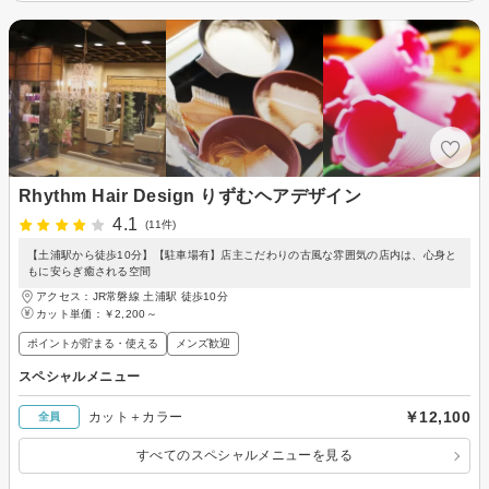
Rhythm Hair Design りずむヘアデザイン
4.1
(11件)
【土浦駅から徒歩10分】【駐車場有】店主こだわりの古風な雰囲気の店内は、心身と
もに安らぎ癒される空間
アクセス：JR常磐線 土浦駅 徒歩10分
カット単価：
￥2,200～
ポイントが貯まる・使える
メンズ歓迎
スペシャルメニュー
￥12,100
カット＋カラー
全員
すべてのスペシャルメニューを見る