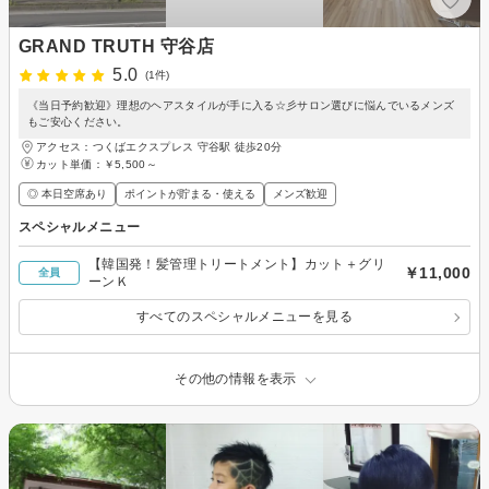
GRAND TRUTH 守谷店
5.0
(1件)
《当日予約歓迎》理想のヘアスタイルが手に入る☆彡サロン選びに悩んでいるメンズ
もご安心ください。
アクセス：つくばエクスプレス 守谷駅 徒歩20分
カット単価：
￥5,500～
◎ 本日空席あり
ポイントが貯まる・使える
メンズ歓迎
スペシャルメニュー
【韓国発！髪管理トリートメント】カット＋グリ
￥11,000
全員
ーンＫ
すべてのスペシャルメニューを見る
その他の情報を表示