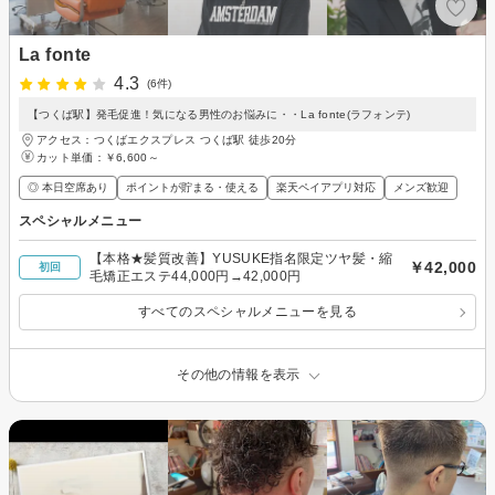
La fonte
4.3
(6件)
【つくば駅】発毛促進！気になる男性のお悩みに・・La fonte(ラフォンテ)
アクセス：つくばエクスプレス つくば駅 徒歩20分
カット単価：
￥6,600～
◎ 本日空席あり
ポイントが貯まる・使える
楽天ペイアプリ対応
メンズ歓迎
スペシャルメニュー
【本格★髪質改善】YUSUKE指名限定ツヤ髪・縮
￥42,000
初回
毛矯正エステ44,000円→42,000円
すべてのスペシャルメニューを見る
その他の情報を表示