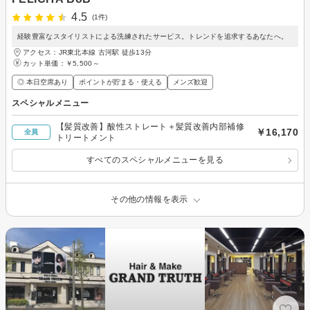
4.5
(1件)
経験豊富なスタイリストによる洗練されたサービス。トレンドを追求するあなたへ。
アクセス：JR東北本線 古河駅 徒歩13分
カット単価：
￥5,500～
◎ 本日空席あり
ポイントが貯まる・使える
メンズ歓迎
スペシャルメニュー
【髪質改善】酸性ストレート＋髪質改善内部補修
￥16,170
全員
トリートメント
すべてのスペシャルメニューを見る
その他の情報を表示