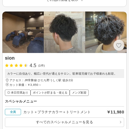
sion
4.5
(1件)
カラーに自信あり。幅広い世代が通えるサロン。駐車場完備でお子様連れも歓迎。
アクセス：JR常磐線 ひたち野うしく駅 徒歩2分
カット単価：
￥3,850～
◎ 本日空席あり
ポイントが貯まる・使える
メンズ歓迎
スペシャルメニュー
￥11,980
カット＋プラチナカラー＋トリートメント
全員
すべてのスペシャルメニューを見る