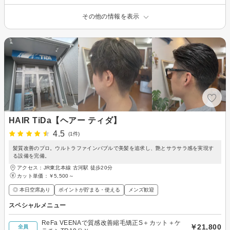
その他の情報を表示
HAIR TiDa【ヘアー ティダ】
4.5
(1件)
髪質改善のプロ。ウルトラファインバブルで美髪を追求し、艶とサラサラ感を実現す
る設備を完備。
アクセス：JR東北本線 古河駅 徒歩20分
カット単価：
￥5,500～
◎ 本日空席あり
ポイントが貯まる・使える
メンズ歓迎
スペシャルメニュー
ReFa VEENAで質感改善縮毛矯正S＋カット＋ケ
￥21,800
全員