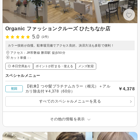
Organic ファッションクルーズ ひたちなか店
5.0
(1件)
カラー技術が自慢。駐車場完備でアクセス良好。決済方法も多彩で便利！
アクセス：JR常磐線 勝田駅 徒歩50分
カット単価：
-
◎ 本日空席あり
ポイントが貯まる・使える
メンズ歓迎
スペシャルメニュー
【初来】つや髪プラチナムカラー（根元）＋アル
￥4,378
初回
カリ除去付￥4,378（60分）
すべてのスペシャルメニューを見る
その他の情報を表示