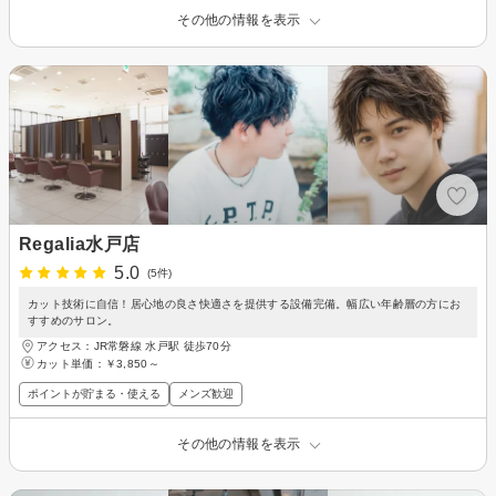
その他の情報を表示
Regalia水戸店
5.0
(5件)
カット技術に自信！居心地の良さ快適さを提供する設備完備。幅広い年齢層の方にお
すすめのサロン。
アクセス：JR常磐線 水戸駅 徒歩70分
カット単価：
￥3,850～
ポイントが貯まる・使える
メンズ歓迎
その他の情報を表示