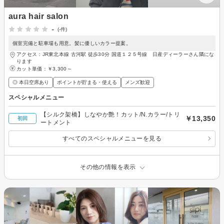
aura hair salon
-
(-件)
個室完備と駐車場も用意。髪に優しいカラー提案。
アクセス：JR東北本線 古河駅 徒歩30分 国道１２５号線 日産ディーラーさん隣にな
ります
カット単価：
￥3,300～
◎ 本日空席あり
ポイントが貯まる・使える
メンズ歓迎
スペシャルメニュー
【シルク架橋】しなやか艶！カット/N.カラー/トリ
￥13,350
初回
ートメント
すべてのスペシャルメニューを見る
その他の情報を表示