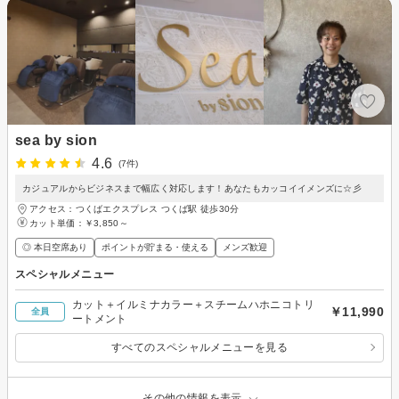
sea by sion
4.6
(7件)
カジュアルからビジネスまで幅広く対応します！あなたもカッコイイメンズに☆彡
アクセス：つくばエクスプレス つくば駅 徒歩30分
カット単価：
￥3,850～
◎ 本日空席あり
ポイントが貯まる・使える
メンズ歓迎
スペシャルメニュー
カット＋イルミナカラー＋スチームハホニコトリ
￥11,990
全員
ートメント
すべてのスペシャルメニューを見る
その他の情報を表示