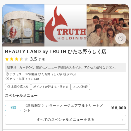
BEAUTY LAND by TRUTH ひたち野うしく店
3.5
(4件)
駐車場、カードOK。豊富なメニューで理想のスタイル。アクセス便利なサロン。
アクセス：JR常磐線 ひたち野うしく駅 徒歩25分
カット単価：
￥3,740～
◎ 本日空席あり
ポイントが貯まる・使える
メンズ歓迎
スペシャルメニュー
《新規限定》カラー＋オージュアフルトリートメ
￥8,000
初回
ント
すべてのスペシャルメニューを見る