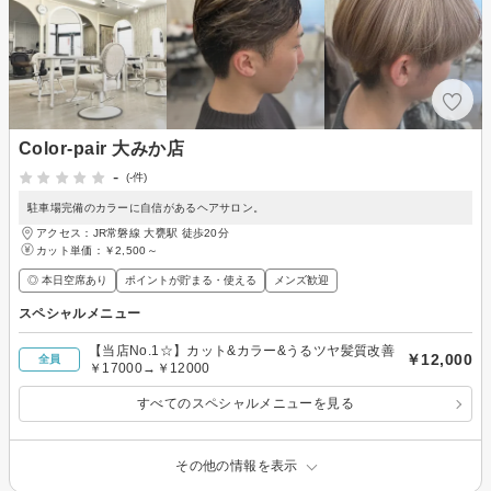
Color-pair 大みか店
-
(-件)
駐車場完備のカラーに自信があるヘアサロン。
アクセス：JR常磐線 大甕駅 徒歩20分
カット単価：
￥2,500～
◎ 本日空席あり
ポイントが貯まる・使える
メンズ歓迎
スペシャルメニュー
【当店No.1☆】カット&カラー&うるツヤ髪質改善
￥12,000
全員
￥17000→￥12000
すべてのスペシャルメニューを見る
その他の情報を表示