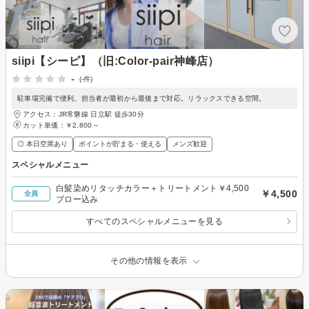
siipi【シーピ】（旧:Color-pair神峰店）
-
(-件)
駐車場完備で便利。担当者が最初から最後まで対応。リラックスできる空間。
アクセス：JR常磐線 日立駅 徒歩30分
カット単価：
￥2,800～
◎ 本日空席あり
ポイントが貯まる・使える
メンズ歓迎
スペシャルメニュー
白髪染めリタッチカラー＋トリートメント￥4,500
￥4,500
全員
ブロー込み
すべてのスペシャルメニューを見る
その他の情報を表示