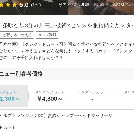
5.0
(1件)
アクセス：JR京浜東北線 東十条駅 徒歩3
十条駅徒歩3分♪♪》高い技術×センスを兼ね備えたスタ
トが貯まる・使える
メンズ歓迎
予約歓迎》《クレジットカード可》明るく華やかな空間でヘアスタイルを
なりたい」を叶えます★どんな時にもマッチする《カッコイイ》スタ
想のヘアを手に入れませんか？？
ニュー別参考価格
ヘアセット
メンズヘアカット
メンズヘアカラー
メン
1,300～
￥4,800～
-
ャルプクレンジングDX】炭酸シャンプーヘッドマッサージ
ドカット