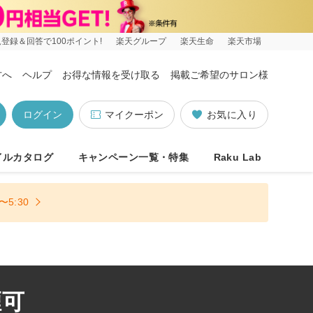
登録＆回答で100ポイント!
楽天グループ
楽天生命
楽天市場
方へ
ヘルプ
お得な情報を受け取る
掲載ご希望のサロン様
ログイン
マイクーポン
お気に入り
イルカタログ
キャンペーン一覧・特集
Raku Lab
5:30
煙可