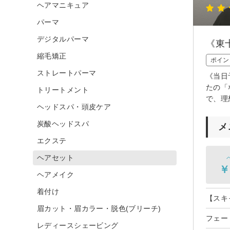
ヘアマニキュア
パーマ
デジタルパーマ
《東
縮毛矯正
ポイン
ストレートパーマ
《当日
たの「
トリートメント
で、理
ヘッドスパ・頭皮ケア
炭酸ヘッドスパ
メ
エクステ
ヘアセット
￥
ヘアメイク
着付け
【スキ
眉カット・眉カラー・脱色(ブリーチ)
フェー
レディースシェービング