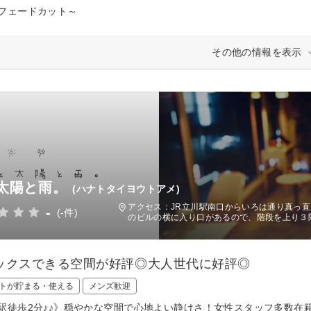
フェードカット～
その他の情報を表示
太陽と雨。
(ハナトタイヨウトアメ)
アクセス：JR立川駅南口からいろは通り真っ
-
(-件)
のビルの横に入り口があるので、階段を上り３
ックスできる空間が好評◎大人世代に好評◎
トが貯まる・使える
メンズ歓迎
駅徒歩2分♪♪》穏やかな空間で心地よい静けさ！女性スタッフ多数在