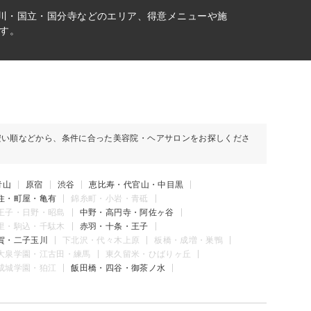
立川・国立・国分寺などのエリア、得意メニューや施
す。
安い順などから、条件に合った美容院・ヘアサロンをお探しくださ
青山
原宿
渋谷
恵比寿・代官山・中目黒
住・町屋・亀有
錦糸町・小岩・青砥
王子・日野・昭島
中野・高円寺・阿佐ヶ谷
里・駒込・千駄木
赤羽・十条・王子
賀・二子玉川
下北沢・代々木上原
板橋・成増・巣鴨
大泉学園・江古田・練馬
東久留米・ひばりヶ丘
成城学園・狛江
飯田橋・四谷・御茶ノ水