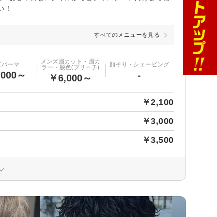
い！
すべてのメニューを見る
メンズ眉カット・眉カ
ズパーマ
顔そり・シェービング
ラー・脱色(ブリーチ)
,000～
-
￥6,000～
￥2,100
￥3,000
￥3,500