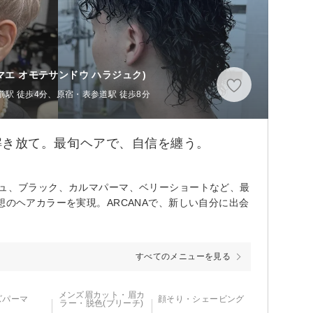
マエ オモテサンドウ ハラジュク)
駅 徒歩4分、原宿・表参道駅 徒歩8分
性を解き放て。最旬ヘアで、自信を纏う。
シュ、ブラック、カルマパーマ、ベリーショートなど、最
想のヘアカラーを実現。ARCANAで、新しい自分に出会
すべてのメニューを見る
メンズ眉カット・眉カ
ズパーマ
顔そり・シェービング
ラー・脱色(ブリーチ)