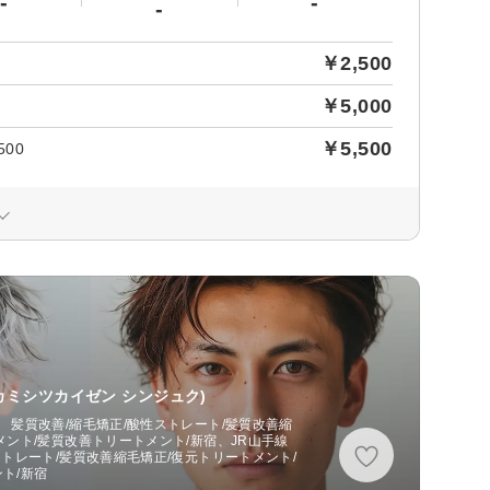
-
-
-
￥2,500
￥5,000
￥5,500
00
カミシツカイゼン シンジュク)
 髪質改善/縮毛矯正/酸性ストレート/髪質改善縮
メント/髪質改善トリートメント/新宿、JR山手線
ストレート/髪質改善縮毛矯正/復元トリートメント/
ト/新宿