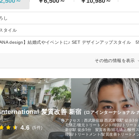
2,500～
￥6,500～
￥10,980～
ろし
スタイル
ANA design】結婚式やイベントに♪ SET デザインアップスタイル 55
その他の情報を表示
 International 髪質改善 新宿
(ロアインターナショナル 
アクセス：西武新宿線 西武新宿駅 徒歩3分
毛矯正/復元トリートメント/韓国/トリート
4.6
(5件)
新宿駅 徒歩5分 髪質改善/縮毛矯正/酸性
韓国/トリートメント/髪質改善トリートメン