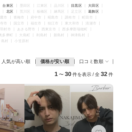
台東区
墨田区
江東区
品川区
目黒区
大田区
北区
荒川区
板橋区
練馬区
足立区
葛飾区
鷹市
青梅市
府中市
昭島市
調布市
町田市
寺市
国立市
福生市
狛江市
東大和市
清瀬市
羽村市
あきる野市
西東京市
西多摩郡瑞穂町
奥多摩町
大島町
利島村
新島村
神津島村
ヶ島村
小笠原村
人気が高い順
価格が安い順
口コミ数順
1
30
32
〜
件を表示 / 全
件