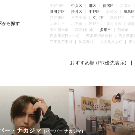
千代田区
中央区
港区
新宿区
文京区
世田谷区
渋谷区
中野区
杉並区
豊島区
江戸川区
八王子市
立川市
武蔵野市
三
区から探す
小金井市
小平市
日野市
東村山市
国分
東久留米市
武蔵村山市
多摩市
稲城市
西多摩郡日の出町
西多摩郡檜原村
西多摩郡
三宅島三宅村
御蔵島村
八丈島八丈町
青
おすすめ順 (PR優先表示)
バー・ナカジマ
(バーバー ナカジマ)