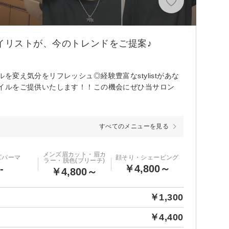
分
イリストが、今のトレンドをご提案♪
変え気分をリフレッシュ◎経験豊富なstylistがあな
イルをご提供いたします！！この機会にぜひ当サロン
すべてのメニューを見る
メンズ眉カット・眉カ
ズパーマ
顔そり・シェービング
ラー・脱色(ブリーチ)
-
￥4,800～
￥4,800～
￥1,300
￥4,400