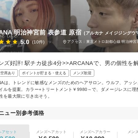
CANA 明治神宮前 表参道 原宿
(アルカナ メイジジングウ
5.0
(10件)
アクセス：東京メトロ副都心線 明治神宮前
メンズ好評! 駅チカ徒歩4分>>ARCANAで、男の個
日空席あり
ポイントが貯まる・使える
メンズ歓迎
ANAは、トレンドに敏感なメンズのためのヘアサロン。ウルフ、アッ
イルを提案。カラー+トリートメント￥9980～で、ダメージレスに理
性を最大限に引き出そう。
ニュー別参考価格
ヘアセット
メンズヘアカット
メンズヘアカラー
メン