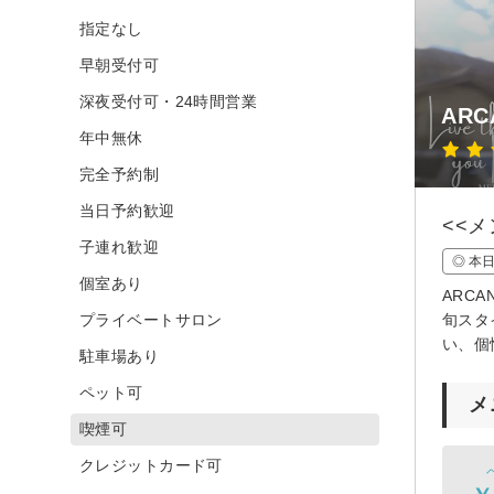
指定なし
早朝受付可
深夜受付可・24時間営業
AR
年中無休
完全予約制
当日予約歓迎
<<
子連れ歓迎
◎ 本
個室あり
ARC
プライベートサロン
旬スタ
い、個
駐車場あり
ペット可
メ
喫煙可
クレジットカード可