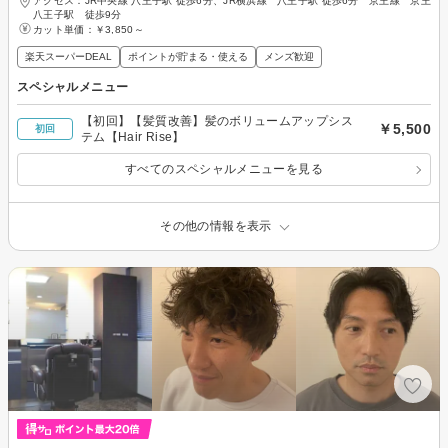
アクセス：JR中央線 八王子駅 徒歩6分、JR横浜線 八王子駅 徒歩6分 京王線 京王
八王子駅 徒歩9分
カット単価：
￥3,850～
楽天スーパーDEAL
ポイントが貯まる・使える
メンズ歓迎
スペシャルメニュー
【初回】【髪質改善】髪のボリュームアップシス
￥5,500
初回
テム【Hair Rise】
すべてのスペシャルメニューを見る
その他の情報を表示