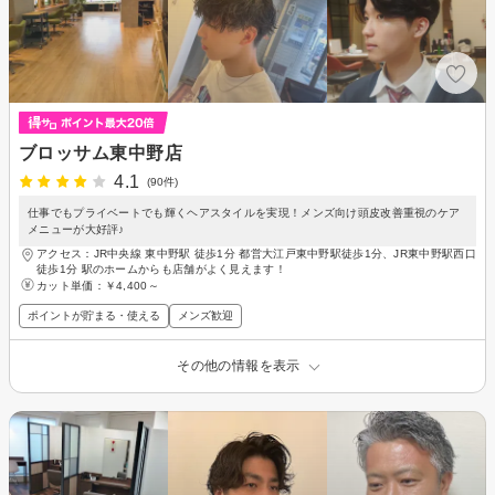
ブロッサム東中野店
4.1
(90件)
仕事でもプライベートでも輝くヘアスタイルを実現！メンズ向け頭皮改善重視のケア
メニューが大好評♪
アクセス：JR中央線 東中野駅 徒歩1分 都営大江戸東中野駅徒歩1分、JR東中野駅西口
徒歩1分 駅のホームからも店舗がよく見えます！
カット単価：
￥4,400～
ポイントが貯まる・使える
メンズ歓迎
その他の情報を表示