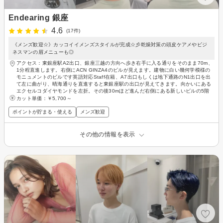
Endearing 銀座
4.6
(17件)
《メンズ歓迎☆》カッコイイメンズスタイルが完成☆彡乾燥対策の頭皮ケアメやビジ
ネスマンの眉メニューも◎
アクセス：東銀座駅A2出口、銀座三越の方向へ歩き右手に入る通りをそのまま70m、
1分程直進します。右側にACN GINZA4のビルが見えます。建物に白い幾何学模様の
モニュメントのビルです英語対応Staff在籍、A7出口もしくは地下通路のN1出口を出
て左に曲がり、晴海通りを直進すると東銀座駅の出口が見えてきます。向かいにある
エクセルコダイヤモンドを左折。その後30mほど進んだ右側にある新しいビルの5階
カット単価：
￥5,700～
ポイントが貯まる・使える
メンズ歓迎
その他の情報を表示