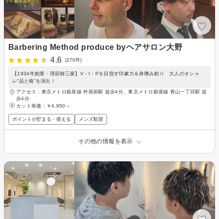
Barbering Method produce byヘアサロン大野
4.6
(270件)
【1934年創業・理容御三家】V・I・Pを目指す印象力＆身嗜み創り 大人のオシャ
レ“品と格”を演出！
アクセス：東京メトロ銀座線 外苑前駅 徒歩4分、東京メトロ銀座線 青山一丁目駅 徒
歩4分
カット単価：
￥4,950～
ポイントが貯まる・使える
メンズ歓迎
その他の情報を表示