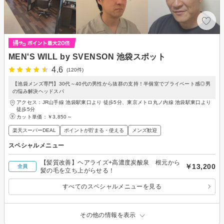
MEN'S WILL by SVENSON 池袋スポット
4.6
(120件)
【池袋メンズ専門】30代～40代の男性から抜群の支持！半個室でプライベート感◎男
の悩み解決ヘッドスパ
アクセス：JR山手線 池袋駅東口より 徒歩5分、東京メトロ丸ノ内線 池袋駅東口より
徒歩5分
カット単価：
￥3,850～
楽天スーパーDEAL
ポイントが貯まる・使える
メンズ歓迎
スペシャルメニュー
【髪質改善】ヘアライズ+高濃度炭酸泉 根元から
￥13,200
全員
髪の毛を立ち上がらせる！
すべてのスペシャルメニューを見る
その他の情報を表示