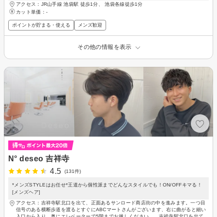
アクセス：JR山手線 池袋駅 徒歩1分、 池袋各線徒歩1分
カット単価：
-
ポイントが貯まる・使える
メンズ歓迎
その他の情報を表示
N° deseo 吉祥寺
4.5
(131件)
*メンズSTYLEはお任せ*王道から個性派までどんなスタイルでも！ON/OFFキマる！
[メンズヘア]
アクセス：吉祥寺駅北口を出て、正面あるサンロード商店街の中を進みます。一つ目
信号のある横断歩道を渡るとすぐにABCマートさんがございます、右に曲がると細い
入口から入り、奥にエレベーターで5階までお越しください。、吉祥寺駅北口を出て、