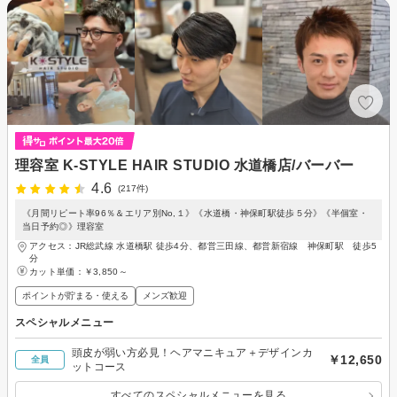
理容室 K-STYLE HAIR STUDIO 水道橋店/バーバー
4.6
(217件)
《月間リピート率96％＆エリア別No,１》《水道橋・神保町駅徒歩５分》《半個室・
当日予約◎》理容室
アクセス：JR総武線 水道橋駅 徒歩4分、都営三田線、都営新宿線 神保町駅 徒歩5
分
カット単価：
￥3,850～
ポイントが貯まる・使える
メンズ歓迎
スペシャルメニュー
頭皮が弱い方必見！ヘアマニキュア＋デザインカ
￥12,650
全員
ットコース
すべてのスペシャルメニューを見る