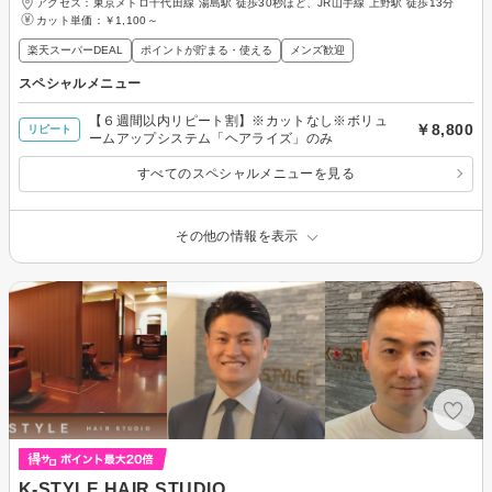
アクセス：東京メトロ千代田線 湯島駅 徒歩30秒ほど、JR山手線 上野駅 徒歩13分
カット単価：
￥1,100～
楽天スーパーDEAL
ポイントが貯まる・使える
メンズ歓迎
スペシャルメニュー
【６週間以内リピート割】※カットなし※ボリュ
￥8,800
リピート
ームアップシステム「ヘアライズ」のみ
すべてのスペシャルメニューを見る
その他の情報を表示
K-STYLE HAIR STUDIO