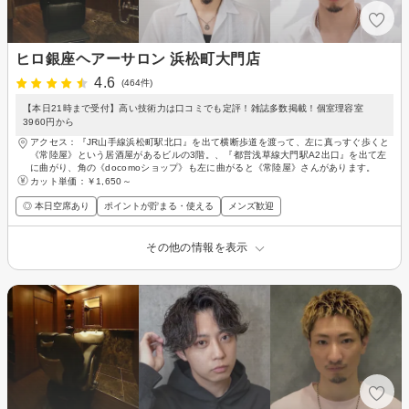
ヒロ銀座ヘアーサロン 浜松町大門店
4.6
(464件)
【本日21時まで受付】高い技術力は口コミでも定評！雑誌多数掲載！個室理容室
3960円から
アクセス：『JR山手線浜松町駅北口』を出て横断歩道を渡って、左に真っすぐ歩くと
《常陸屋》という居酒屋があるビルの3階。、『都営浅草線大門駅A2出口』を出て左
に曲がり、角の《docomoショップ》も左に曲がると《常陸屋》さんがあります。
カット単価：
￥1,650～
◎ 本日空席あり
ポイントが貯まる・使える
メンズ歓迎
その他の情報を表示