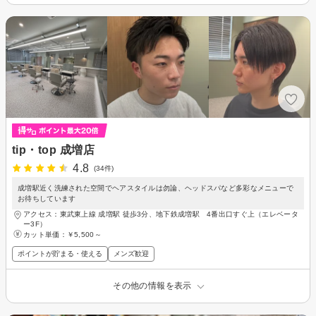
tip・top 成増店
4.8
(34件)
成増駅近く洗練された空間でヘアスタイルは勿論、ヘッドスパなど多彩なメニューで
お待ちしています
アクセス：東武東上線 成増駅 徒歩3分、地下鉄成増駅 4番出口すぐ上（エレベータ
ー3F）
カット単価：
￥5,500～
ポイントが貯まる・使える
メンズ歓迎
その他の情報を表示