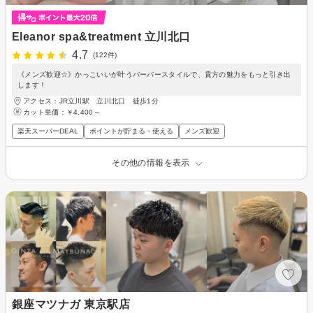
Eleanor spa&treatment 立川北口
4.7
(122件)
《メンズ歓迎☆》かっこいいが叶うバーバースタイルで、貴方の魅力をもっと引き出
します！
アクセス：JR立川駅 立川北口 徒歩1分
カット単価：
￥4,400～
楽天スーパーDEAL
ポイントが貯まる・使える
メンズ歓迎
その他の情報を表示
銀座マツナガ 東京駅店