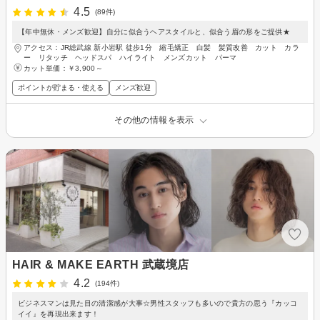
4.5
(89件)
【年中無休・メンズ歓迎】自分に似合うヘアスタイルと、似合う眉の形をご提供★
アクセス：JR総武線 新小岩駅 徒歩1分 縮毛矯正 白髪 髪質改善 カット カラ
ー リタッチ ヘッドスパ ハイライト メンズカット パーマ
カット単価：
￥3,900～
ポイントが貯まる・使える
メンズ歓迎
その他の情報を表示
HAIR & MAKE EARTH 武蔵境店
4.2
(194件)
ビジネスマンは見た目の清潔感が大事☆男性スタッフも多いので貴方の思う『カッコ
イイ』を再現出来ます！