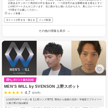
正面あるサンロード商店街の中を進みます。一つ目信号のある横断歩道を渡るとすぐ
にABCマートさんがございます、右に曲がると細い入口から入り、奥にエレベーター
で5階までお越しください。
カット単価：
-
ポイントが貯まる・使える
メンズ歓迎
その他の情報を表示
MEN'S WILL by SVENSON 上野スポット
4.7
(231件)
1200円OFFクーポン有【上野メンズ専門】男性から抜群の支持！半個室でプライベー
ト感◎男の悩み解決