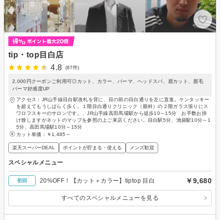
tip・top目白店
4.8
(87件)
2,000円クーポンご利用可◎カット、カラー、パーマ、ヘッドスパ、眉カット、眉毛
パーマ好感度UP
アクセス：JR山手線目白駅改札を背に、目の前の目白通りを左に直進。ケンタッキー
を超えてもうしばらく歩く。１階目白通りクリニック（眼科）の２階ガラス張りにス
ワロフスキーのサロンです。、JR山手線高田馬場駅から徒歩10～15分 お手数お掛
け致しますがネットのマップを参照の上ご来店ください。目白駅5分、池袋駅10分～1
5分、高田馬場駅10分～15分
カット単価：
￥1,485～
楽天スーパーDEAL
ポイントが貯まる・使える
メンズ歓迎
スペシャルメニュー
￥9,680
20%OFF！【カット＋カラー】tiptop 目白
初回
すべてのスペシャルメニューを見る