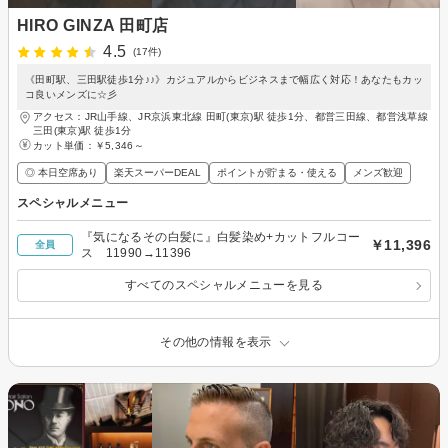
HIRO GINZA 田町店
4.5
(17件)
《田町駅、三田駅徒歩1分♪♪》カジュアルからビジネスまで幅広く対応！あなたもカッ
コ良いメンズに☆彡
アクセス：JR山手線、JR京浜東北線 田町(東京)駅 徒歩1分、都営三田線、都営浅草線
三田(東京)駅 徒歩1分
カット単価：
￥5,346～
◎ 本日空席あり
楽天スーパーDEAL
ポイントが貯まる・使える
メンズ歓迎
スペシャルメニュー
『気になるその白髪に』白髪染め+カットフルコー
￥11,396
全員
ス 11990→11396
すべてのスペシャルメニューを見る
その他の情報を表示