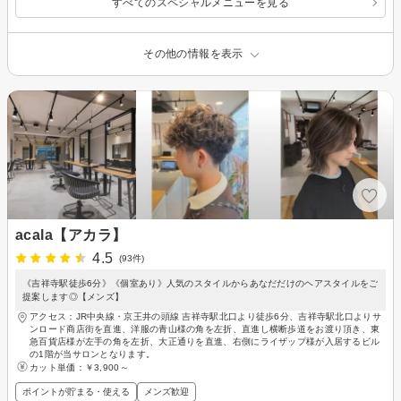
すべてのスペシャルメニューを見る
その他の情報を表示
acala【アカラ】
4.5
(93件)
《吉祥寺駅徒歩6分》《個室あり》人気のスタイルからあなだだけのヘアスタイルをご
提案します◎【メンズ】
アクセス：JR中央線・京王井の頭線 吉祥寺駅北口より徒歩6分、吉祥寺駅北口よりサ
ンロード商店街を直進、洋服の青山様の角を左折、直進し横断歩道をお渡り頂き、東
急百貨店様が左手の角を左折、大正通りを直進、右側にライザップ様が入居するビル
の1階が当サロンとなります。
カット単価：
￥3,900～
ポイントが貯まる・使える
メンズ歓迎