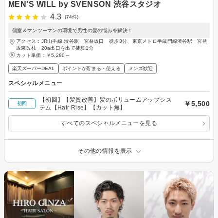
MEN'S WILL by SVENSON 渋谷スタジオ
4.3
(74件)
個室＆マンツーマンの環境で男性の髪の悩みを解決！
アクセス：JR山手線 渋谷駅 宮益坂口 徒歩3分、東京メトロ半蔵門線渋谷駅 宮益
坂東改札 20a出口を出て徒歩1分
カット単価：
￥5,280～
楽天スーパーDEAL
ポイントが貯まる・使える
メンズ歓迎
スペシャルメニュー
【初回】【髪質改善】髪のボリュームアップシス
￥5,500
初回
テム【Hair Rise】【カット無】
すべてのスペシャルメニューを見る
その他の情報を表示