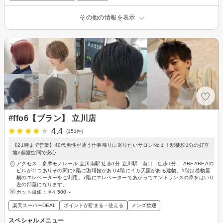
その他の情報を表示
#ffo6【ブラン】 立川店
4.4
(151件)
【21時まで営業】40代男性が通う仕事帰りに寄りたいサロンNo１！駅徒歩1分の好立
地×個室空間で安心
アクセス：多摩モノレール 立川南駅 徒歩1分 立川駅 南口 徒歩1分 、AREAREAの
ビルが２つありその間に3階に珈琲館があり4階にイカ天国がある建物。1階は着物屋
横のエレベーターをご利用。7階にエレベーターであがってエントランスの扉をはいり
左の部屋になります。
カット単価：
￥4,500～
楽天スーパーDEAL
ポイントが貯まる・使える
メンズ歓迎
スペシャルメニュー