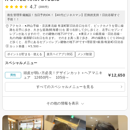
4.7
(386件)
衛生管理常備施設！当日予約OK！【40代ビジネスマン】圧倒的支持！日比谷駅すぐ
手前！！
アクセス：●JR山手線・京浜東北線 有楽町駅日比谷口を出て、ビックカメラを背に線
路を左手に歩き、大きな道路(晴海通り)を 渡り右折して少し歩くと、左手にセブンイ
レブンがありますので、その建物の地下2Fです。、●東京メトロ銀座線・日比谷線・
丸の内線/ 銀座駅C1出口を出ます。 そのまま真っ直ぐ歩き、JRの線路をくぐり20mほ
ど歩くと、左手にあるセブンイレブン建物の地下2Fです<理容室>銀座/有楽町/日比谷
カット単価：
￥5,500～
ポイントが貯まる・使える
楽天ペイアプリ対応
メンズ歓迎
スペシャルメニュー
頭皮が弱い方必見！デザインカット＋ヘアマニキ
￥12,650
男性
ュア 12650円～ 105分～
すべてのスペシャルメニューを見る
その他の情報を表示