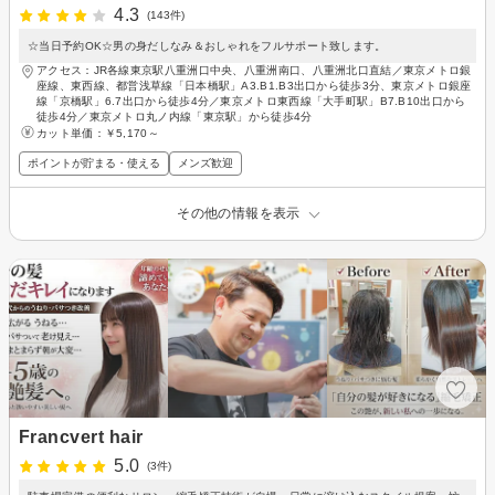
4.3
(143件)
☆当日予約OK☆男の身だしなみ＆おしゃれをフルサポート致します。
アクセス：JR各線東京駅八重洲口中央、八重洲南口、八重洲北口直結／東京メトロ銀
座線、東西線、都営浅草線「日本橋駅」A3.B1.B3出口から徒歩3分、東京メトロ銀座
線「京橋駅」6.7出口から徒歩4分／東京メトロ東西線「大手町駅」B7.B10出口から
徒歩4分／東京メトロ丸ノ内線「東京駅」から徒歩4分
カット単価：
￥5,170～
ポイントが貯まる・使える
メンズ歓迎
その他の情報を表示
Francvert hair
5.0
(3件)