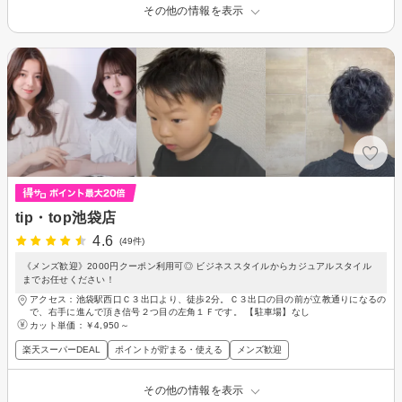
その他の情報を表示
tip・top池袋店
4.6
(49件)
《メンズ歓迎》2000円クーポン利用可◎ ビジネススタイルからカジュアルスタイル
までお任せください！
アクセス：池袋駅西口Ｃ３出口より、徒歩2分。Ｃ３出口の目の前が立教通りになるの
で、右手に進んで頂き信号２つ目の左角１Ｆです。 【駐車場】なし
カット単価：
￥4,950～
楽天スーパーDEAL
ポイントが貯まる・使える
メンズ歓迎
その他の情報を表示