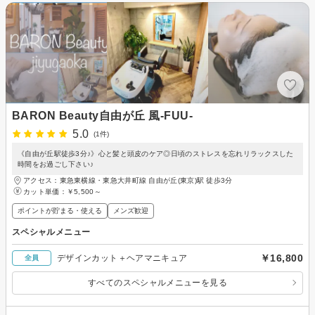
BARON Beauty自由が丘 風-FUU-
5.0
(1件)
《自由が丘駅徒歩3分♪》心と髪と頭皮のケア◎日頃のストレスを忘れリラックスした
時間をお過ごし下さい♪
アクセス：東急東横線・東急大井町線 自由が丘(東京)駅 徒歩3分
カット単価：
￥5,500～
ポイントが貯まる・使える
メンズ歓迎
スペシャルメニュー
￥16,800
デザインカット＋ヘアマニキュア
全員
すべてのスペシャルメニューを見る