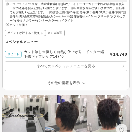
アクセス：JR中央線 武蔵境駅南口徒歩2分。イトーヨーカドー東館の駐車場南側入
口前の道路を挟んだ向かい側にございます。自転車置き場がございますので、自転車
でもお越しいただけます。、武蔵境/三鷹/吉祥寺/国分寺/東小金井/武蔵小金井/調布/国
分寺/田無/西東京市/縮毛矯正/カラー/パーマ/髪質改善//レイヤー/ブリーチ/ダブルカラ
ー/イルミナカラー/インナーカラー/ハイライト
カット単価：
-
ポイントが貯まる・使える
メンズ歓迎
スペシャルメニュー
カット無し☆優しく自然な仕上がり！ドクター縮
￥14,740
リピート
毛矯正＋プレケア14740
すべてのスペシャルメニューを見る
その他の情報を表示