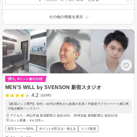
その他の情報を表示
MEN'S WILL by SVENSON 新宿スタジオ
4.2
(103件)
【新宿メンズ専門】30代～40代の男性から抜群の支持！半個室でプライベート感◎男
の悩み解決ヘッドスパ
アクセス：JR山手線 新宿駅西口 徒歩10分、JR埼京線 新宿駅西口 徒歩10分
カット単価：
￥4,235～
楽天スーパーDEAL
ポイントが貯まる・使える
メンズ歓迎