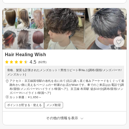
Hair Healing Wish
4.5
(62件)
骨格、髪質も計算されたメンズカット！男性リピート率No.1[調布/国領/メンズパーマ/
メンズカット]
アクセス：京王線国領駅の改札を右に出て(北口)真っ直ぐ進みアーケードをくぐって道
路向かい側に見えるベージュの一軒家のお店がWishです。車でのご来店はお電話で[調
布/国領/メンズパーマ/ハイライト/韓国ヘア]、京王線 布田駅 徒歩10分[調布/国領/メン
ズパーマ/ハイライト/韓国ヘア]
カット単価：
￥1,650～
ポイントが貯まる・使える
メンズ歓迎
その他の情報を表示