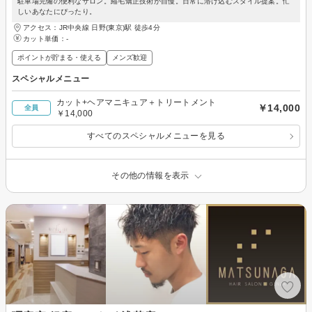
駐車場完備の便利なサロン。縮毛矯正技術が自慢。日常に溶け込むスタイル提案。忙
しいあなたにぴったり。
アクセス：JR中央線 日野(東京)駅 徒歩4分
カット単価：
-
ポイントが貯まる・使える
メンズ歓迎
スペシャルメニュー
カット+ヘアマニキュア＋トリートメント
￥14,000
全員
￥14,000
すべてのスペシャルメニューを見る
その他の情報を表示