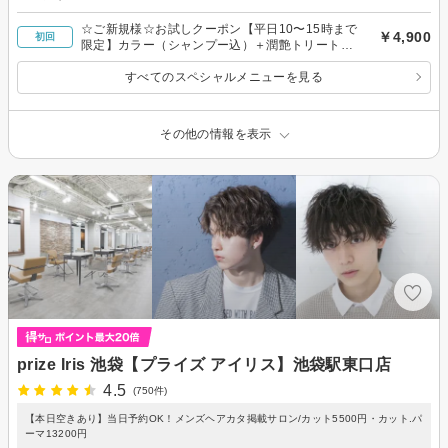
☆ご新規様☆お試しクーポン【平日10〜15時まで
￥4,900
初回
限定】カラー（シャンプー込）＋潤艶トリートメ
ント
すべてのスペシャルメニューを見る
その他の情報を表示
prize Iris 池袋【プライズ アイリス】池袋駅東口店
4.5
(750件)
【本日空きあり】当日予約OK！メンズヘアカタ掲載サロン/カット5500円・カット.パ
ーマ13200円