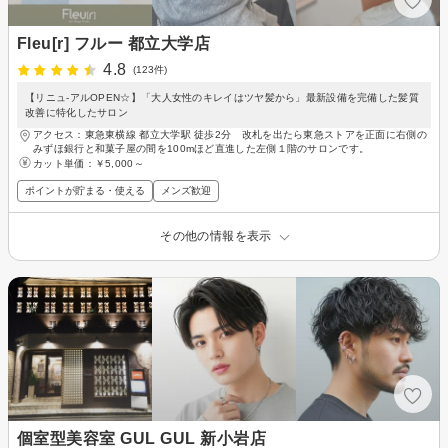
Fleu[r] フルー 都立大学店
4.8
(123件)
【リニュ-アルOPEN☆】「大人女性のキレイはツヤ髪から」最新設備を完備した髪質
改善に特化したサロン
アクセス：東急東横線 都立大学駅 徒歩2分 改札を出たら東急ストアを正面に右側の
みずほ銀行と和菓子屋の間を100mほど直進した左側１階のサロンです。
カット単価：
￥5,000～
ポイントが貯まる・使える
メンズ歓迎
その他の情報を表示
個室型美容室 GUL GUL 新小岩店