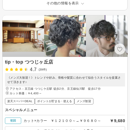
その他の情報を表示
tip・top つつじヶ丘店
4.7
(39件)
《メンズ大歓迎！》トレンドや好み、骨格や髪質に合わせて似合うスタイルを提案さ
せて頂きます♪
アクセス：京王線 つつじケ丘駅 徒歩2分、京王線仙川駅 徒歩17分
カット単価：
￥4,400～
楽天スーパーDEAL
ポイントが貯まる・使える
メンズ歓迎
スペシャルメニュー
￥9,680
カット×カラー ￥１２１００～→￥９６８０～
初回