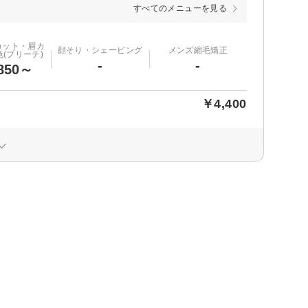
すべてのメニューを見る
カット・眉カ
顔そり・シェービング
メンズ縮毛矯正
(ブリーチ)
-
-
850～
￥4,400