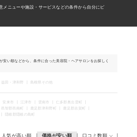
得意メニューや施設・サービスなどの条件から自分にピ
が安い順などから、条件に合った美容院・ヘアサロンをお探しく
益田・津和野
島根県その他
安来市
江津市
雲南市
仁多郡奥出雲町
邑智郡邑南町
鹿足郡津和野町
鹿足郡吉賀町
隠岐郡隠岐の島町
人気が高い順
価格が安い順
口コミ数順