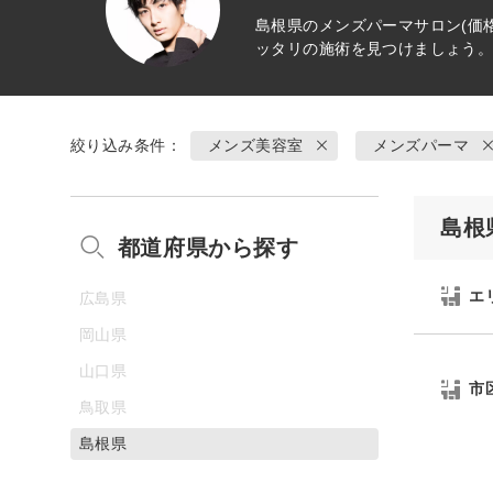
島根県の
メンズパーマ
サロン(価
ッタリの施術を見つけましょう
絞り込み条件：
メンズ美容室
メンズパーマ
島根
都道府県から探す
エ
広島県
岡山県
山口県
市
鳥取県
島根県