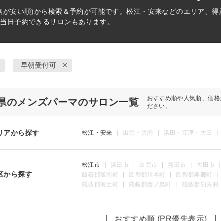
格が安い順)から検索＆予約が可能です。松江・安来などのエリア、
。当日予約できるサロンもあります。
早朝受付可
おすすめ順や人気順、価格
県のメンズパーマのサロン一覧
ださい。
リアから探す
松江・安来
出雲・雲南
浜田・江津・大田
松江市
浜田市
出雲市
益田市
大田市
区から探す
飯石郡飯南町
邑智郡川本町
邑智郡美郷町
隠岐郡海士町
隠岐郡西ノ島町
隠岐郡知夫村
おすすめ順 (PR優先表示)