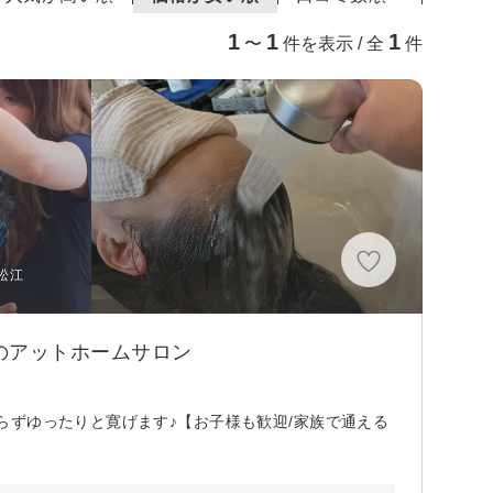
1
1
1
〜
件を表示 / 全
件
松江
のアットホームサロン
ずゆったりと寛げます♪【お子様も歓迎/家族で通える