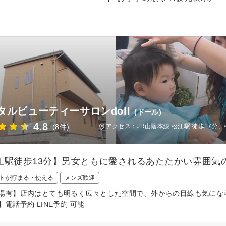
タルビューティーサロンdoll
(ドール)
4.8
(8件)
アクセス：JR山陰本線 松江駅 徒歩17分、
江駅徒歩13分】男女ともに愛されるあたたかい雰囲気
トが貯まる・使える
メンズ歓迎
場有】店内はとても明るく広々とした空間で、外からの目線も気になら
】電話予約 LINE予約 可能