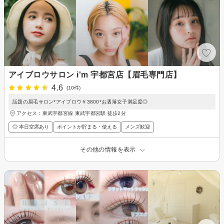
アイブロウサロン i'm 宇都宮店【眉毛専門店】
4.6
(10件)
話題の眉毛サロン*アイブロウ￥3800*お洒落女子満足度◎
アクセス：東武宇都宮線 東武宇都宮駅 徒歩2分
◎ 本日空席あり
ポイントが貯まる・使える
メンズ歓迎
その他の情報を表示