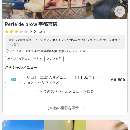
Perle de brow 宇都宮店
3.3
(2件)
《お子様連れ歓迎》パリジェンヌ◆アイブロウ◆あなたの「なりたい目元」を叶えて
くれる☆
アクセス：JR東北本線 岡本(栃木)駅 徒歩31分（車で8分）
ポイントが貯まる・使える
メンズ歓迎
スペシャルメニュー
【初回】【話題の新メニュー！！】HBLラミネー
￥9,800
初回
ション＋パリジェンヌ
すべてのスペシャルメニューを見る
その他の情報を表示