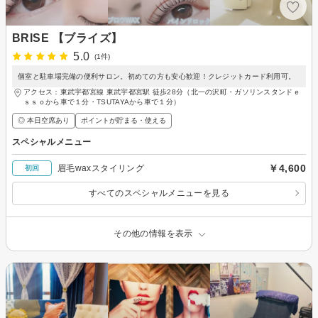
BRISE 【ブライズ】
5.0
(1件)
個室と駐車場完備の便利サロン。初めての方も安心歓迎！クレジットカード利用可。
アクセス：東武宇都宮線 東武宇都宮駅 徒歩28分（北一の沢町・ガソリンスタンドｅ
ｓｓｏから車で１分・TSUTAYAから車で１分）
◎ 本日空席あり
ポイントが貯まる・使える
スペシャルメニュー
￥4,600
眉毛waxスタイリング
初回
すべてのスペシャルメニューを見る
その他の情報を表示