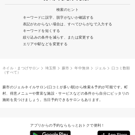
検索のヒント
キーワードに誤字、脱字がないか確認する
表記がわからない場合は、すべてひらがなで入力する
キーワードを短くする
絞り込みの条件を減らす、または変更する
エリアや駅などを変更する
ネイル・まつげサロン
埼玉県
蕨市
年中無休
ジェル
口コミ数順
（すべて）
蕨市の
ジェルネイル
サロン(口コミが多い順)から検索＆予約が可能です。町
村、得意メニューや豊富な施設・サービスなどの条件から自分にピッタリの
施術を見つけましょう。当日予約できるサロンもあります。
アプリからの予約ならもっとおトクで便利！