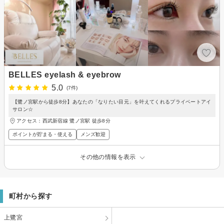
BELLES eyelash & eyebrow
5.0
(7件)
【鷺ノ宮駅から徒歩8分】あなたの「なりたい目元」を叶えてくれるプライベートアイ
サロン☆
アクセス：西武新宿線 鷺ノ宮駅 徒歩8分
ポイントが貯まる・使える
メンズ歓迎
その他の情報を表示
町村から探す
上鷺宮