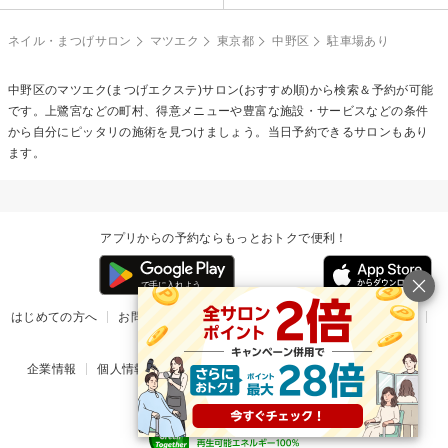
ネイル・まつげサロン
マツエク
東京都
中野区
駐車場あり
中野区の
マツエク(まつげエクステ)
サロン(おすすめ順)から検索＆予約が可能
です。上鷺宮などの町村、得意メニューや豊富な施設・サービスなどの条件
から自分にピッタリの施術を見つけましょう。当日予約できるサロンもあり
ます。
アプリからの予約ならもっとおトクで便利！
はじめての方へ
お問い合わせ
ヘルプ
リリース情報
利用規約
掲載ご希望のサロン様
企業情報
個人情報保護方針
楽天のサービス一覧
アプリ一覧
© Rakuten Group, Inc.