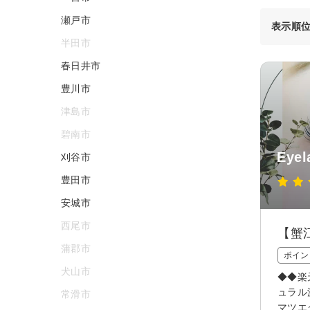
瀬戸市
表示順
半田市
春日井市
豊川市
津島市
碧南市
Eye
刈谷市
豊田市
安城市
西尾市
【蟹江
蒲郡市
ポイン
犬山市
◆◆楽
ュラル
常滑市
マツエ