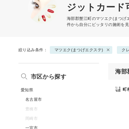
ジットカード
海部郡蟹江町の
マツエク(まつげ
件から自分にピッタリの施術を
絞り込み条件：
マツエク(まつげエクステ)
ク
海部
市区から探す
町
愛知県
名古屋市
豊橋市
岡崎市
一宮市