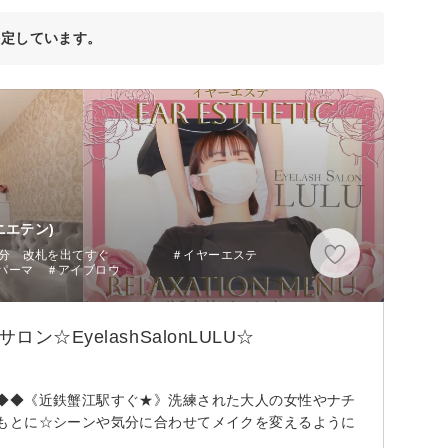
決定しています。
ニエテン)
 徒歩1分 改札を出てすぐ ＃イヤーエステ
パーマ ＃アイブロウ
EyelashSalonLULU☆
◆◆《近鉄蟹江駅すぐ★》洗練された大人の女性やナチ
もとに☆シーンや気分に合わせてメイクを変えるように