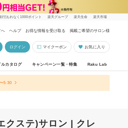
銀行]もれなく1000ポイント
楽天グループ
楽天生命
楽天市場
方へ
ヘルプ
お得な情報を受け取る
掲載ご希望のサロン様
ログイン
マイクーポン
お気に入り
イルカタログ
キャンペーン一覧・特集
Raku Lab
5:30
クステ)サロン | クレ