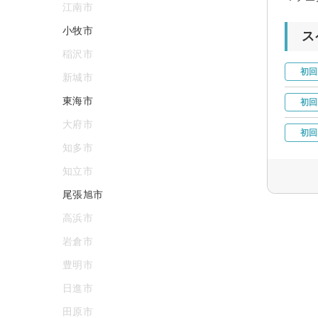
江南市
小牧市
ス
稲沢市
初回
新城市
東海市
初回
大府市
初回
知多市
知立市
尾張旭市
高浜市
岩倉市
豊明市
日進市
田原市