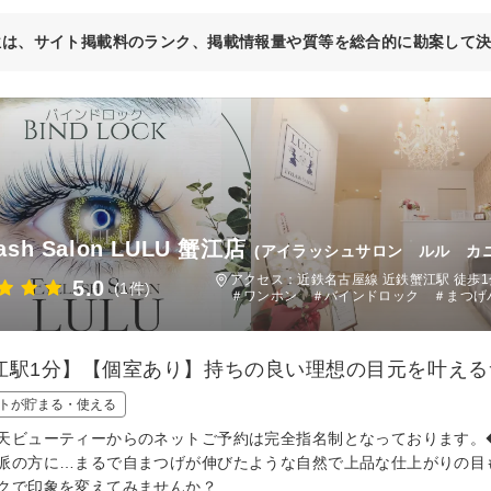
位は、サイト掲載料のランク、掲載情報量や質等を総合的に勘案して
lash Salon LULU 蟹江店
(アイラッシュサロン ルル カ
アクセス：近鉄名古屋線 近鉄蟹江駅
5.0
(1件)
＃ワンホン ＃バインドロック ＃まつげ
駅1分】【個室あり】持ちの良い理想の目元を叶えるサロン☆
トが貯まる・使える
天ビューティーからのネットご予約は完全指名制となっております。
派の方に…まるで自まつげが伸びたような自然で上品な仕上がりの目
クで印象を変えてみませんか？