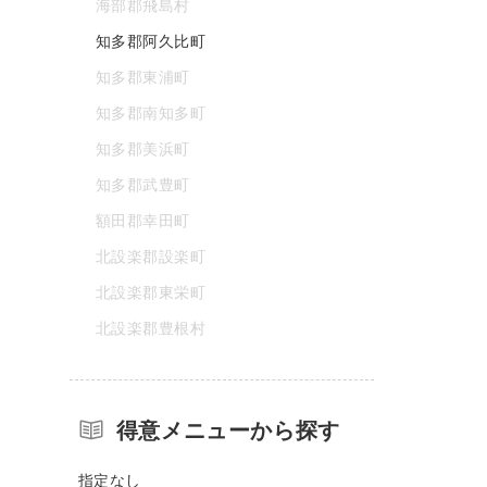
海部郡飛島村
知多郡阿久比町
知多郡東浦町
知多郡南知多町
知多郡美浜町
知多郡武豊町
額田郡幸田町
北設楽郡設楽町
北設楽郡東栄町
北設楽郡豊根村
得意メニューから探す
指定なし