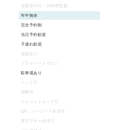
深夜受付可・24時間営業
年中無休
完全予約制
当日予約歓迎
子連れ歓迎
個室あり
プライベートサロン
駐車場あり
ペット可
喫煙可
クレジットカード可
QR・バーコード決済可
電子マネー決済可