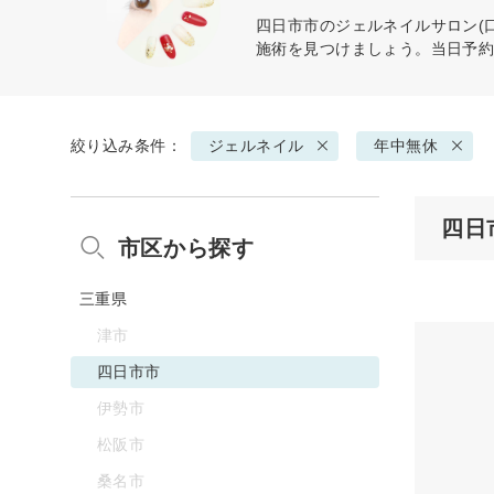
四日市市の
ジェルネイル
サロン(
施術を見つけましょう。当日予
絞り込み条件：
ジェルネイル
年中無休
四日
市区から探す
三重県
津市
四日市市
伊勢市
松阪市
桑名市