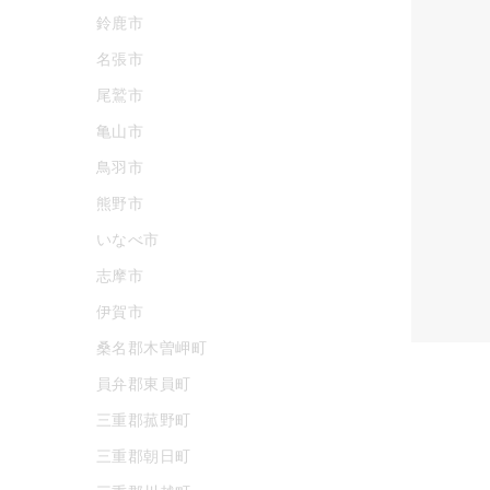
鈴鹿市
名張市
尾鷲市
亀山市
鳥羽市
熊野市
いなべ市
志摩市
伊賀市
桑名郡木曽岬町
員弁郡東員町
三重郡菰野町
三重郡朝日町