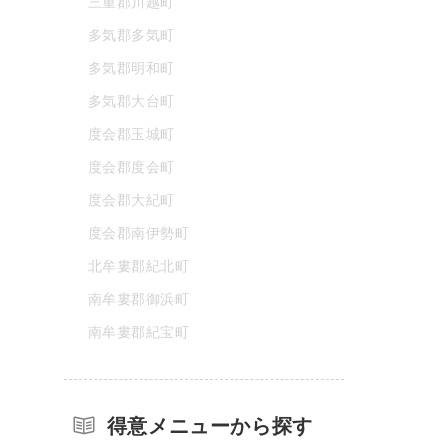
三重郡川越町
多気郡多気町
多気郡明和町
多気郡大台町
度会郡玉城町
度会郡度会町
度会郡大紀町
度会郡南伊勢町
北牟婁郡紀北町
南牟婁郡御浜町
南牟婁郡紀宝町
得意メニューから探す