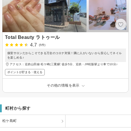
Total Beauty ラトゥール
4.7
(5件)
個室サロンだからこそできる万全のコロナ対策！隣に人がいないから安心してネイル
を楽しめる♪
アクセス：近鉄山田線 松ケ崎(三重)駅 徒歩5分、近鉄・JR松阪駅より車で10分♪
ポイントが貯まる・使える
その他の情報を表示
町村から探す
松ケ島町