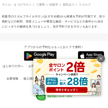
ネイル・まつげサロン
三重県
松阪市
個室あり
スカルプ
松阪市の
スカルプネイル
サロン(おすすめ順)から検索＆予約が可能です。松ケ
島町などの町村、得意メニューや豊富な施設・サービスなどの条件から自分
にピッタリの施術を見つけましょう。当日予約できるサロンもあります。
アプリからの予約ならもっとおトクで便利！
はじめての方へ
お問い合わせ
ヘルプ
リリース情報
利用規約
掲載ご希望のサロン様
企業情報
個人情報保護方針
楽天のサービス一覧
アプリ一覧
© Rakuten Group, Inc.