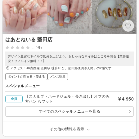
はあとねいる 堅田店
-
(-件)
デザイン豊富なネイルで気分を上げよう。おしゃれなネイルはこころを彩る【業界最
安！フィルイン無料！！】
アクセス：JR湖西線 堅田駅 徒歩10分、堅田郵便局さん向いの2階です
ポイントが貯まる・使える
メンズ歓迎
スペシャルメニュー
【スカルプ・ハードジェル・長さ出し】オフのみ
￥4,950
全員
方ハンド/フット
すべてのスペシャルメニューを見る
その他の情報を表示