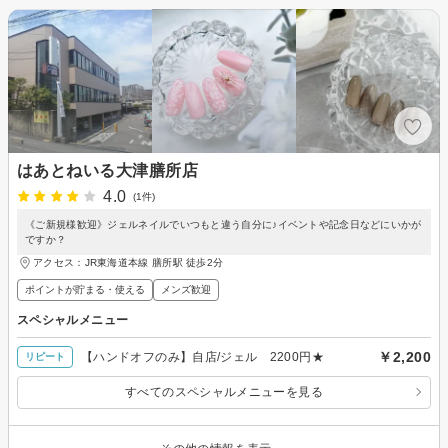
はあとねいる大津膳所店
4.0
(1件)
《ご新規様歓迎》ジェルネイルでいつもと違う自分に♪イベントや記念日などにいかが
ですか？
アクセス：JR東海道本線 膳所駅 徒歩2分
ポイントが貯まる・使える
メンズ歓迎
スペシャルメニュー
￥2,200
【ハンドオフのみ】自店/ジェル 2200円★
リピート
すべてのスペシャルメニューを見る