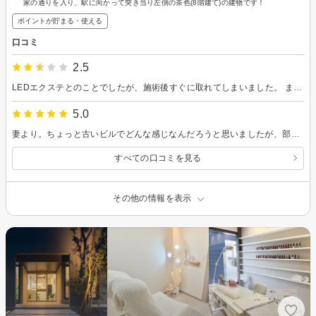
家の通りを入り、駅に向かって突き当り左側の茶色(8階建て)の建物です！
ポイントが貯まる・使える
口コミ
2.5
LEDエクステとのことでしたが、施術後すぐに取れてしまいました。 また、デザインも可愛いと感じられず、事前に伝えたイメージと仕上がりに差があり残念です。 もう少しデザインの確認や提案があればよかったと思います。
5.0
妻より。ちょっと古いビルでどんな感じなんだろうと思いましたが、部屋はとても綺麗にされていて雰囲気も良かったです。希望も色々聞いていただいて、やわらかい雰囲気のある方だったので言いやすかったです。まつ毛も綺麗にしていただきました。ありがとうございました。
すべての口コミを見る
その他の情報を表示