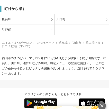
町村から探す
松浜町
川口町
引野町
ネイル・まつげサロン
まつげパーマ
広島県
福山市
駐車場あり
口コミ数順（すべて）
福山市の
まつげパーマ
サロン(口コミが多い順)から検索＆予約が可能です。松
浜町、川口町、引野町などの町村、得意メニューや豊富な施設・サービスな
どの条件から自分にピッタリの施術を見つけましょう。当日予約できるサロ
ンもあります。
アプリからの予約ならもっとおトクで便利！