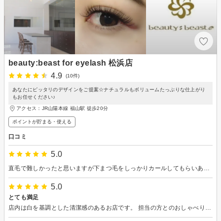
beauty:beast for eyelash 松浜店
4.9
(10件)
あなたにピッタリのデザインをご提案☆ナチュラルもボリュームたっぷりな仕上がり
もお任せください♪
アクセス：JR山陽本線 福山駅 徒歩20分
ポイントが貯まる・使える
口コミ
5.0
直毛で難しかったと思いますが下まつ毛をしっかりカールしてもらいありがとうございました。
5.0
とても満足
店内は白を基調とした清潔感のあるお店です。 担当の方とのおしゃべりも楽しくて 癒やしの時間になりました。 どんな風にするかも相談できるので心強いし、 出来上がりも満足です。 おすすめです。