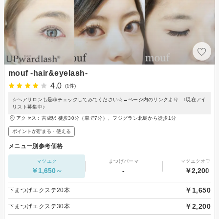
mouf -hair&eyelash-
4.0
(1件)
☆ヘアサロンも是非チェックしてみてください☆→ページ内のリンクより ♪現在アイ
リスト募集中♪
アクセス：吉成駅 徒歩30分（車で7分）、フジグラン北島から徒歩1分
ポイントが貯まる・使える
メニュー別参考価格
マツエク
まつげパーマ
マツエクオフの
￥1,650～
-
￥2,200～
￥1,650
下まつげエクステ20本
￥2,200
下まつげエクステ30本