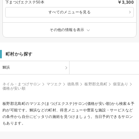
￥3,300
下まつげエクステ50本
すべてのメニューを見る
その他の情報を表示
町村から探す
鯛浜
ネイル・まつげサロン
マツエク
徳島県
板野郡北島町
個室あり
価格が安い順
板野郡北島町の
マツエク(まつげエクステ)
サロン(価格が安い順)から検索＆予
約が可能です。鯛浜などの町村、得意メニューや豊富な施設・サービスなど
の条件から自分にピッタリの施術を見つけましょう。当日予約できるサロン
もあります。