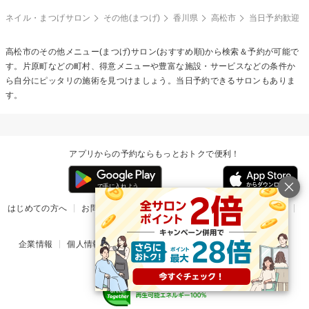
ネイル・まつげサロン
その他(まつげ)
香川県
高松市
当日予約歓迎
高松市の
その他メニュー(まつげ)
サロン(おすすめ順)から検索＆予約が可能で
す。片原町などの町村、得意メニューや豊富な施設・サービスなどの条件か
ら自分にピッタリの施術を見つけましょう。当日予約できるサロンもありま
す。
アプリからの予約ならもっとおトクで便利！
はじめての方へ
お問い合わせ
ヘルプ
リリース情報
利用規約
掲載ご希望のサロン様
企業情報
個人情報保護方針
楽天のサービス一覧
アプリ一覧
© Rakuten Group, Inc.