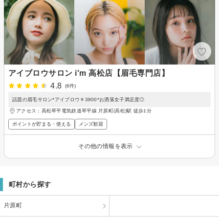
アイブロウサロン i'm 高松店【眉毛専門店】
4.8
(6件)
話題の眉毛サロン*アイブロウ￥3800*お洒落女子満足度◎
アクセス：高松琴平電気鉄道琴平線 片原町(高松)駅 徒歩1分
ポイントが貯まる・使える
メンズ歓迎
その他の情報を表示
町村から探す
片原町