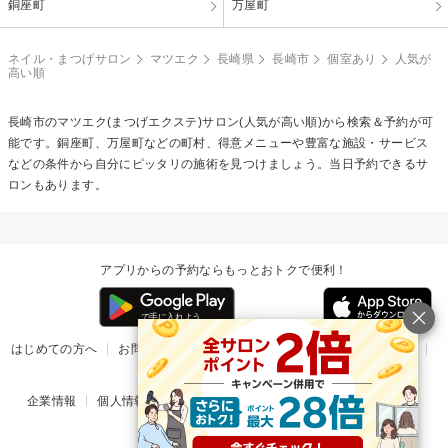
銅座町
万屋町
ネイル・まつげサロン
マツエク
長崎県
長崎市
個室あり
人気が
高い順
長崎市の
マツエク(まつげエクステ)
サロン(人気が高い順)から検索＆予約が可
能です。銅座町、万屋町などの町村、得意メニューや豊富な施設・サービス
などの条件から自分にピッタリの施術を見つけましょう。当日予約できるサ
ロンもあります。
アプリからの予約ならもっとおトクで便利！
はじめての方へ
お問い合わせ
ヘルプ
リリース情報
利用規約
掲載ご希望のサロン様
企業情報
個人情報保護方針
楽天のサービス一覧
アプリ一覧
© Rakuten Group, Inc.