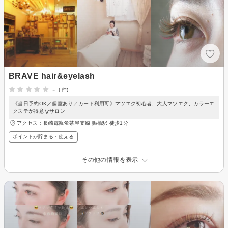
BRAVE hair&eyelash
-
(-件)
《当日予約OK／個室あり／カード利用可》マツエク初心者、大人マツエク、カラーエ
クステが得意なサロン
アクセス：長崎電軌蛍茶屋支線 賑橋駅 徒歩1分
ポイントが貯まる・使える
その他の情報を表示