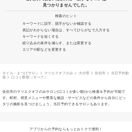
見つかりませんでした。
検索のヒント
キーワードに誤字、脱字がないか確認する
表記がわからない場合は、すべてひらがなで入力する
キーワードを短くする
絞り込みの条件を減らす、または変更する
エリアや駅などを変更する
ネイル・まつげサロン
マツエクオフのみ
大分県
佐伯市
当日予約歓
迎
口コミ数順（すべて）
佐伯市の
マツエクオフのみ
サロン(口コミが多い順)から検索＆予約が可能で
す。町村、得意メニューや豊富な施設・サービスなどの条件から自分にピッ
タリの施術を見つけましょう。当日予約できるサロンもあります。
アプリからの予約ならもっとおトクで便利！