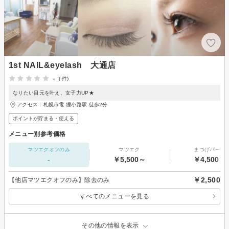
1st NAIL&eyelash 大通店
-
(-件)
なりたい目元を叶え、女子力UP★
アクセス：札幌市電 狸小路駅 徒歩2分
ポイントが貯まる・使える
メニュー別参考価格
マツエクオフのみ
マツエク
まつげパーマ
-
￥5,500～
￥4,500～
￥2,500
【他店マツエクオフのみ】除去のみ
すべてのメニューを見る
その他の情報を表示