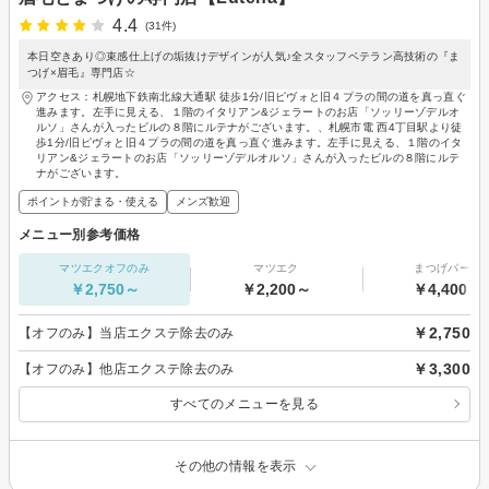
4.4
(31件)
本日空きあり◎束感仕上げの垢抜けデザインが人気♪全スタッフベテラン高技術の『ま
つげ×眉毛』専門店☆
アクセス：札幌地下鉄南北線大通駅 徒歩1分/旧ピヴォと旧４プラの間の道を真っ直ぐ
進みます。左手に見える、１階のイタリアン&ジェラートのお店「ソッリーゾデルオ
ルソ」さんが入ったビルの８階にルテナがございます。、札幌市電 西4丁目駅より徒
歩1分/旧ピヴォと旧４プラの間の道を真っ直ぐ進みます。左手に見える、１階のイタ
リアン&ジェラートのお店「ソッリーゾデルオルソ」さんが入ったビルの８階にルテ
ナがございます。
ポイントが貯まる・使える
メンズ歓迎
メニュー別参考価格
マツエクオフのみ
マツエク
まつげパーマ
￥2,750～
￥2,200～
￥4,400～
￥2,750
【オフのみ】当店エクステ除去のみ
￥3,300
【オフのみ】他店エクステ除去のみ
すべてのメニューを見る
その他の情報を表示