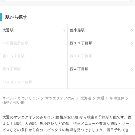
駅から探す
大通駅
狸小路駅
中央区役所前駅
西１１丁目駅
西１５丁目駅
西１８丁目駅
西８丁目駅
西４丁目駅
バスセンター前駅
ネイル・まつげサロン
マツエクオフのみ
北海道
大通
年中無休
価格が安い順
大通の
マツエクオフのみ
サロン(価格が安い順)から検索＆予約が可能です。西
１１丁目駅、大通駅、狸小路駅などの駅、得意メニューや豊富な施設・サー
ビスなどの条件から自分にピッタリの施術を見つけましょう。当日予約でき