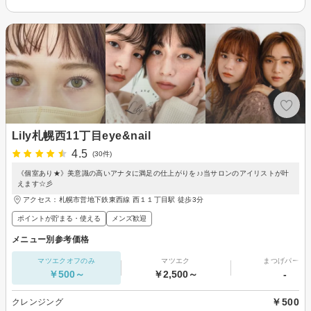
Lily札幌西11丁目eye&nail
4.5
(30件)
《個室あり★》美意識の高いアナタに満足の仕上がりを♪♪当サロンのアイリストが叶
えます☆彡
アクセス：札幌市営地下鉄東西線 西１１丁目駅 徒歩3分
ポイントが貯まる・使える
メンズ歓迎
メニュー別参考価格
マツエクオフのみ
マツエク
まつげパーマ
￥500～
￥2,500～
-
￥500
クレンジング