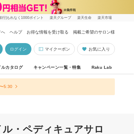
銀行]もれなく1000ポイント
楽天グループ
楽天生命
楽天市場
方へ
ヘルプ
お得な情報を受け取る
掲載ご希望のサロン様
ログイン
マイクーポン
お気に入り
イルカタログ
キャンペーン一覧・特集
Raku Lab
5:30
イル・ペディキュアサロ