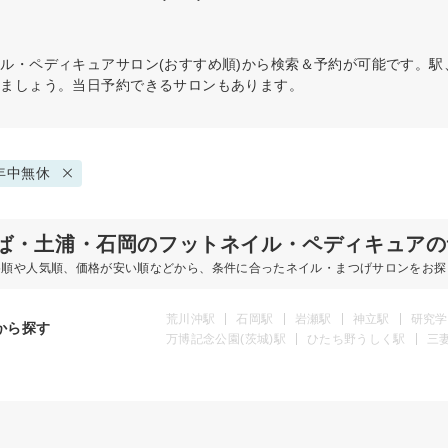
イル・ペディキュア
サロン(おすすめ順)から検索＆予約が可能です。
けましょう。当日予約できるサロンもあります。
年中無休
ば・土浦・石岡のフットネイル・ペディキュアの
め順や人気順、価格が安い順などから、条件に合ったネイル・まつげサロンをお探
荒川沖駅
石岡駅
岩瀬駅
神立駅
研究学
から探す
万博記念公園(茨城)駅
ひたち野うしく駅
三