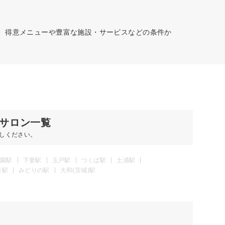
駅、得意メニューや豊富な施設・サービスなどの条件か
サロン一覧
しください。
園駅
下妻駅
玉戸駅
つくば駅
土浦駅
妻駅
みどりの駅
大和(茨城)駅