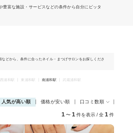
ーや豊富な施設・サービスなどの条件から自分にピッタ
順などから、条件に合ったネイル・まつげサロンをお探しくださ
西浦和駅
東浦和駅
南浦和駅
武蔵浦和駅
人気が高い順
価格が安い順
口コミ数順
1
1
1
〜
件を表示 / 全
件