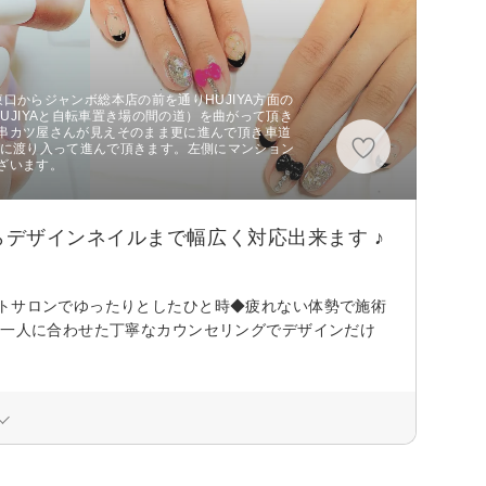
口からジャンボ総本店の前を通りHUJIYA方面の
HUJIYAと自転車置き場の間の道）を曲がって頂き
串カツ屋さんが見えそのまま更に進んで頂き車道
がある道に渡り入って進んで頂きます。左側にマンション
ざいます。
デザインネイルまで幅広く対応出来ます ♪
ートサロンでゆったりとしたひと時◆疲れない体勢で施術
人一人に合わせた丁寧なカウンセリングでデザインだけ