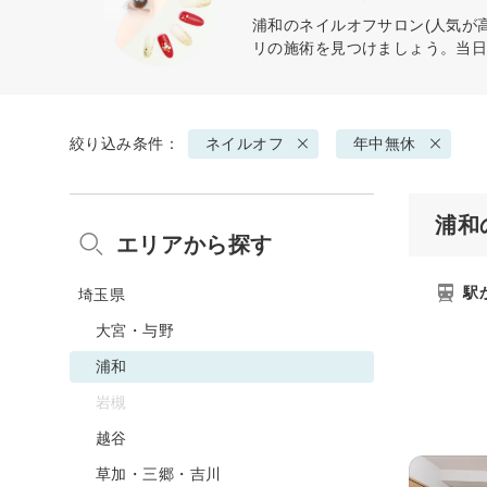
浦和の
ネイルオフ
サロン(人気が
リの施術を見つけましょう。当
絞り込み条件：
ネイルオフ
年中無休
浦和
エリアから探す
駅
埼玉県
大宮・与野
浦和
岩槻
越谷
草加・三郷・吉川