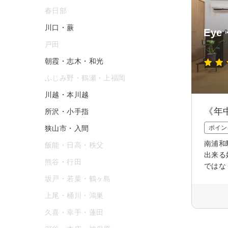
春日部
川口・蕨
Eye・
戸田
朝霞・志木・和光
ふじみ野・鶴瀬・上福岡
川越・本川越
《年
所沢・小手指
狭山市・入間
ポイン
南浦和
飯能・日高・秩父
出来る
熊谷・行田
ではな
坂戸・若葉・鶴ヶ島
上尾・桶川・鴻巣
久喜・幸手・蓮田