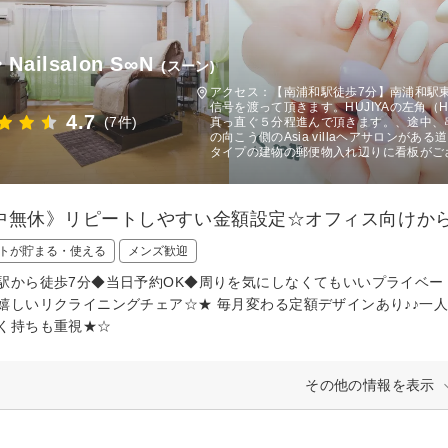
Nailsalon S∞N
(スーン)
アクセス：【南浦和駅徒歩7分】南浦和駅東
信号を渡って頂きます。HUJIYAの左角（
4.7
(7件)
真っ直ぐ５分程進んで頂きます。、途中、
の向こう側のAsia villaヘアサロン
タイプの建物の郵便物入れ辺りに看板がご
中無休》リピートしやすい金額設定☆オフィス向けから
トが貯まる・使える
メンズ歓迎
駅から徒歩7分◆当日予約OK◆周りを気にしなくてもいいプライベ
嬉しいリクライニングチェア☆★ 毎月変わる定額デザインあり♪♪一
く持ちも重視★☆
その他の情報を表示