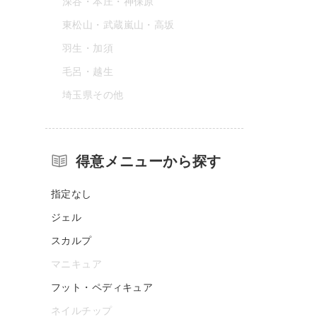
深谷・本庄・神保原
東松山・武蔵嵐山・高坂
羽生・加須
毛呂・越生
埼玉県その他
得意メニューから探す
指定なし
ジェル
スカルプ
マニキュア
フット・ペディキュア
ネイルチップ