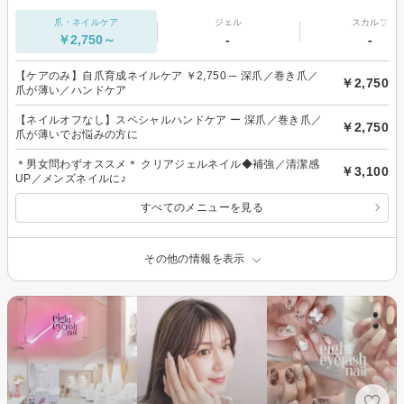
爪・ネイルケア
ジェル
スカルプ
￥2,750～
-
-
【ケアのみ】自爪育成ネイルケア ￥2,750 ─ 深爪／巻き爪／
￥2,750
爪が薄い／ハンドケア
【ネイルオフなし】スペシャルハンドケア ー 深爪／巻き爪／
￥2,750
爪が薄いでお悩みの方に
＊男女問わずオススメ＊ クリアジェルネイル◆補強／清潔感
￥3,100
UP／メンズネイルに♪
すべてのメニューを見る
その他の情報を表示