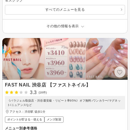
＆スクラブ
すべてのメニューを見る
その他の情報を表示
FAST NAIL 渋谷店 【ファストネイル】
3.3
(16件)
《パラジェル取扱店・渋谷最安級・リピート率95%》オフ無料♪ワンカラー/マグネッ
ト/ニュアンスなど
アクセス：渋谷駅 徒歩1分
ポイントが貯まる・使える
メンズ歓迎
メニュー別参考価格