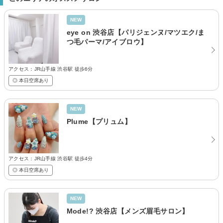
NEW
eye on 渋谷店【パリジェンヌ/マツエク/ま
つ毛パーマ/アイブロウ】
アクセス：JR山手線 渋谷駅 徒歩6分
◎ 本日空席あり
NEW
Plume【プリュム】
アクセス：JR山手線 渋谷駅 徒歩4分
◎ 本日空席あり
NEW
Mode!? 渋谷店【メンズ眉毛サロン】