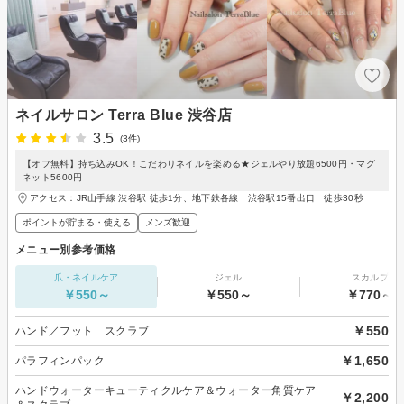
ネイルサロン Terra Blue 渋谷店
3.5
(3件)
【オフ無料】持ち込みOK！こだわりネイルを楽める★ジェルやり放題6500円・マグ
ネット5600円
アクセス：JR山手線 渋谷駅 徒歩1分、地下鉄各線 渋谷駅15番出口 徒歩30秒
ポイントが貯まる・使える
メンズ歓迎
メニュー別参考価格
爪・ネイルケア
ジェル
スカルプ
￥550～
￥550～
￥770～
￥550
ハンド／フット スクラブ
￥1,650
パラフィンパック
ハンドウォーターキューティクルケア＆ウォーター角質ケア
￥2,200