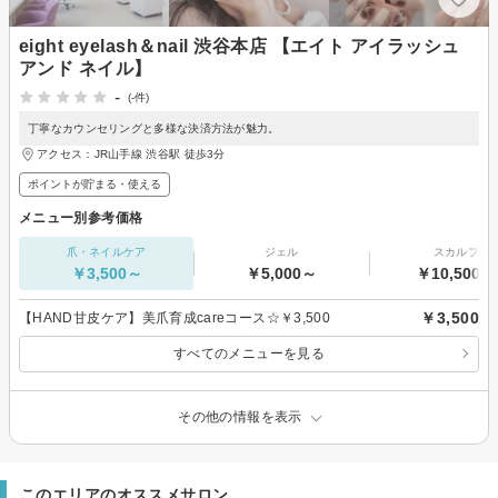
eight eyelash＆nail 渋谷本店 【エイト アイラッシュ
アンド ネイル】
-
(-件)
丁寧なカウンセリングと多様な決済方法が魅力。
アクセス：JR山手線 渋谷駅 徒歩3分
ポイントが貯まる・使える
メニュー別参考価格
爪・ネイルケア
ジェル
スカルプ
￥3,500～
￥5,000～
￥10,500～
￥3,500
【HAND甘皮ケア】美爪育成careコース☆￥3,500
すべてのメニューを見る
その他の情報を表示
このエリアのオススメサロン