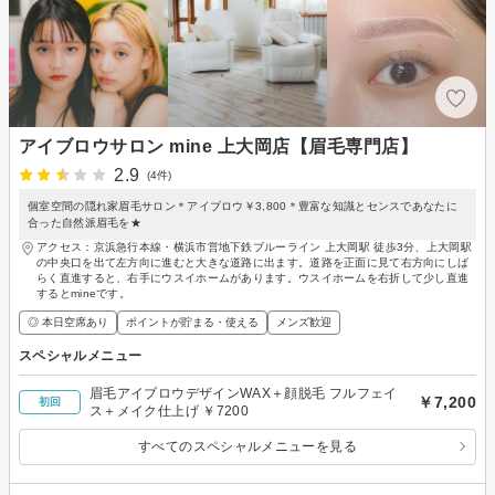
アイブロウサロン mine 上大岡店【眉毛専門店】
2.9
(4件)
個室空間の隠れ家眉毛サロン＊アイブロウ￥3,800＊豊富な知識とセンスであなたに
合った自然派眉毛を★
アクセス：京浜急行本線・横浜市営地下鉄ブルーライン 上大岡駅 徒歩3分、上大岡駅
の中央口を出て左方向に進むと大きな道路に出ます。道路を正面に見て右方向にしば
らく直進すると、右手にウスイホームがあります。ウスイホームを右折して少し直進
するとmineです。
◎ 本日空席あり
ポイントが貯まる・使える
メンズ歓迎
スペシャルメニュー
眉毛アイブロウデザインWAX＋顔脱毛 フルフェイ
￥7,200
初回
ス＋メイク仕上げ ￥7200
すべてのスペシャルメニューを見る