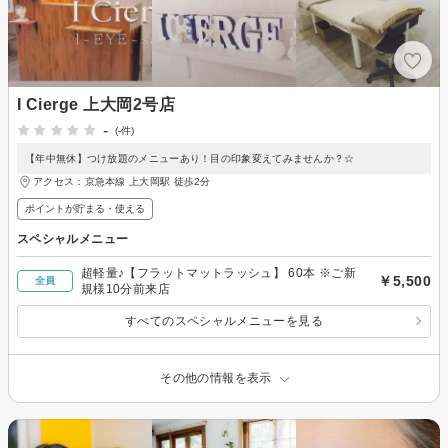
I Cierge 上大岡2号店
-
(-件)
【年中無休】つけ放題のメニューあり！目の印象変えてみませんか？☆
アクセス：京急本線 上大岡駅 徒歩2分
ポイントが貯まる・使える
スペシャルメニュー
超軽量♪【フラットマットラッシュ】 60本 ※ご新
￥5,500
全員
規様10分前来店
すべてのスペシャルメニューを見る
その他の情報を表示