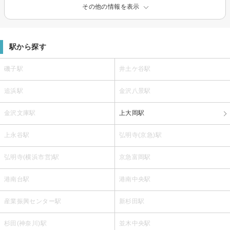
その他の情報を表示
駅から探す
磯子駅
井土ケ谷駅
追浜駅
金沢八景駅
金沢文庫駅
上大岡駅
上永谷駅
弘明寺(京急)駅
弘明寺(横浜市営)駅
京急富岡駅
港南台駅
港南中央駅
産業振興センター駅
新杉田駅
杉田(神奈川)駅
並木中央駅