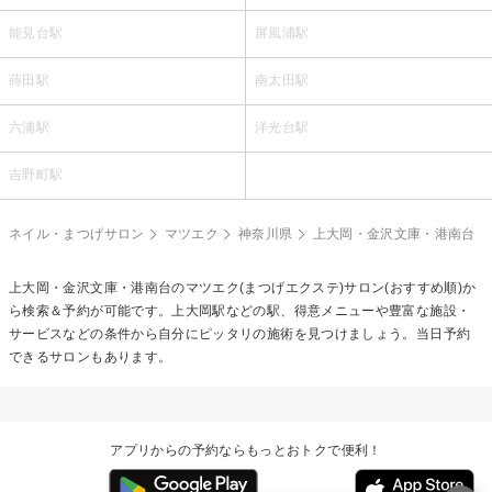
能見台駅
屏風浦駅
蒔田駅
南太田駅
六浦駅
洋光台駅
吉野町駅
ネイル・まつげサロン
マツエク
神奈川県
上大岡・金沢文庫・港南台
上大岡・金沢文庫・港南台の
マツエク(まつげエクステ)
サロン(おすすめ順)か
ら検索＆予約が可能です。上大岡駅などの駅、得意メニューや豊富な施設・
サービスなどの条件から自分にピッタリの施術を見つけましょう。当日予約
できるサロンもあります。
アプリからの予約ならもっとおトクで便利！