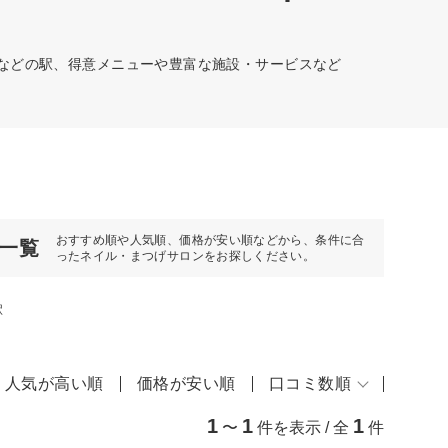
駅などの駅、得意メニューや豊富な施設・サービスなど
おすすめ順や人気順、価格が安い順などから、条件に合
一覧
ったネイル・まつげサロンをお探しください。
駅
人気が高い順
価格が安い順
口コミ数順
1
1
1
〜
件を表示 / 全
件