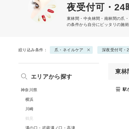
夜受付可・24
東林間・中央林間・南林間の
爪
の条件から自分にピッタリの施
絞り込み条件：
爪・ネイルケア
深夜受付可・2
東林
エリアから探す
駅
神奈川県
横浜
川崎
鶴見
溝の口・武蔵溝ノ口・高津