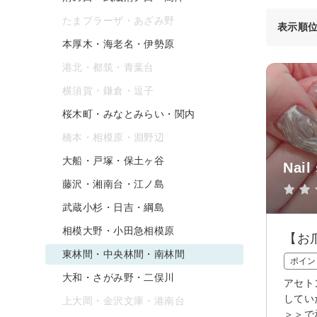
たまプラーザ・あざみ野
表示順
本厚木・海老名・伊勢原
港北・都筑・青葉台
横須賀・鎌倉・逗子
桜木町・みなとみらい・関内
橋本・相模原・淵野辺
大船・戸塚・保土ヶ谷
Nail
藤沢・湘南台・江ノ島
武蔵小杉・日吉・綱島
相模大野・小田急相模原
【お
東林間・中央林間・南林間
ポイン
大和・さがみ野・二俣川
アセト
してい
上大岡・金沢文庫・港南台
＞＞で