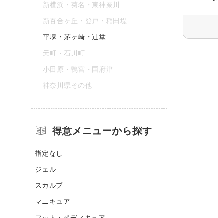
新横浜・菊名・東神奈川
新百合ヶ丘・登戸・稲田堤
平塚・茅ヶ崎・辻堂
元町・石川町
小田原・鴨宮・国府津
神奈川県その他
得意メニューから探す
指定なし
ジェル
スカルプ
マニキュア
フット・ペディキュア