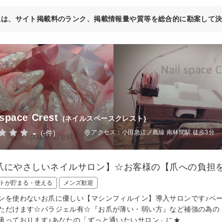
位は、サイト掲載料のランク、掲載情報量や質等を総合的に勘案して
 space Crest
(ネイルスペースクレスト)
-
(-件)
アクセス：小田急江ノ島線 南林間駅 徒歩3分
爪にやさしいネイルサロン】☆お客様の【爪への負担
トが貯まる・使える
メンズ歓迎
ンを使わないお爪に優しい【マシンフィルイン】導入サロンです♪ベ
ただけます☆パラジェル有☆『お爪が薄い・弱い方』など補強の為の
承っております♪あなたの「ずっと通いたいサロン」に★