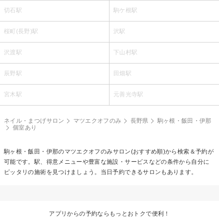
切石駅
駒ケ根駅
桜町(長野)駅
沢駅
沢渡駅
下山村駅
辰野駅
田畑駅
宮木駅
元善光寺駅
ネイル・まつげサロン
マツエクオフのみ
長野県
駒ヶ根・飯田・伊那
個室あり
駒ヶ根・飯田・伊那の
マツエクオフのみ
サロン(おすすめ順)から検索＆予約が
可能です。駅、得意メニューや豊富な施設・サービスなどの条件から自分に
ピッタリの施術を見つけましょう。当日予約できるサロンもあります。
アプリからの予約ならもっとおトクで便利！