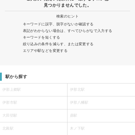
見つかりませんでした。
検索のヒント
キーワードに誤字、脱字がないか確認する
表記がわからない場合は、すべてひらがなで入力する
キーワードを短くする
絞り込みの条件を減らす、または変更する
エリアや駅などを変更する
駅から探す
伊那上郷駅
伊那北駅
伊那市駅
伊那八幡駅
大田切駅
鼎駅
北殿駅
木ノ下駅