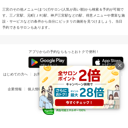
三宮の
その他メニュー(まつげ)
サロン(人気が高い順)から検索＆予約が可能で
す。三ノ宮駅、元町(ＪＲ)駅、神戸三宮駅などの駅、得意メニューや豊富な施
設・サービスなどの条件から自分にピッタリの施術を見つけましょう。当日
予約できるサロンもあります。
アプリからの予約ならもっとおトクで便利！
はじめての方へ
お問い合わせ
ヘルプ
リリース情報
利用規約
掲載ご希望のサロン様
企業情報
個人情報保護方針
楽天のサービス一覧
アプリ一覧
© Rakuten Group, Inc.