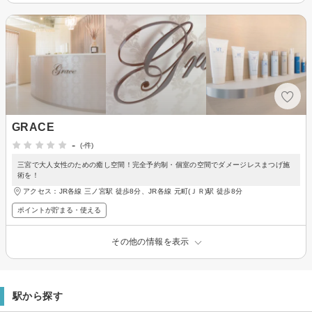
GRACE
-
(-件)
三宮で大人女性のための癒し空間！完全予約制・個室の空間でダメージレスまつげ施
術を！
アクセス：JR各線 三ノ宮駅 徒歩8分、JR各線 元町(ＪＲ)駅 徒歩8分
ポイントが貯まる・使える
その他の情報を表示
駅から探す