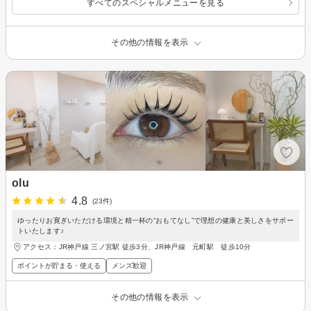
すべてのスペシャルメニューを見る
その他の情報を表示
olu
4.8
(23件)
ゆったりお寛ぎいただける環境と精一杯の”おもてなし”で理想の健康と美しさをサポー
トいたします♪
アクセス：JR神戸線 三ノ宮駅 徒歩3分、JR神戸線 元町駅 徒歩10分
ポイントが貯まる・使える
メンズ歓迎
その他の情報を表示