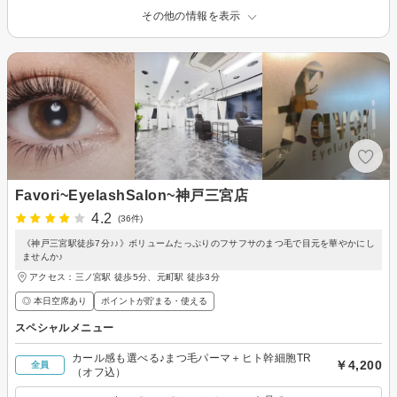
その他の情報を表示
Favori~EyelashSalon~神戸三宮店
4.2
(36件)
《神戸三宮駅徒歩7分♪♪》ボリュームたっぷりのフサフサのまつ毛で目元を華やかにし
ませんか♪
アクセス：三ノ宮駅 徒歩5分、元町駅 徒歩3分
◎ 本日空席あり
ポイントが貯まる・使える
スペシャルメニュー
カール感も選べる♪まつ毛パーマ＋ヒト幹細胞TR
￥4,200
全員
（オフ込）