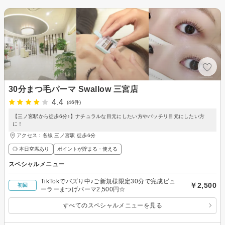
30分まつ毛パーマ Swallow 三宮店
4.4
(46件)
【三ノ宮駅から徒歩6分♪】ナチュラルな目元にしたい方やパッチリ目元にしたい方
に！
アクセス：各線 三ノ宮駅 徒歩6分
◎ 本日空席あり
ポイントが貯まる・使える
スペシャルメニュー
TikTokでバズり中♪ご新規様限定30分で完成ビュ
￥2,500
初回
ーラーまつげパーマ2,500円☆
すべてのスペシャルメニューを見る