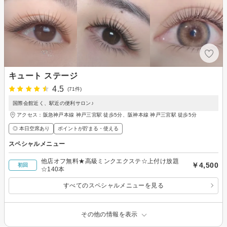
キュート ステージ
4.5
(71件)
国際会館近く、駅近の便利サロン♪
アクセス：阪急神戸本線 神戸三宮駅 徒歩5分、阪神本線 神戸三宮駅 徒歩5分
◎ 本日空席あり
ポイントが貯まる・使える
スペシャルメニュー
他店オフ無料★高級ミンクエクステ☆上付け放題
￥4,500
初回
☆140本
すべてのスペシャルメニューを見る
その他の情報を表示