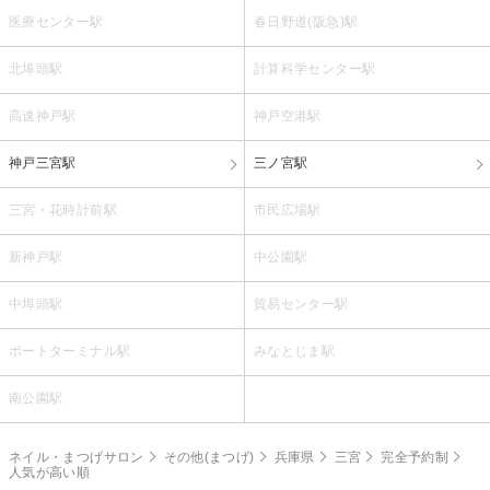
医療センター駅
春日野道(阪急)駅
北埠頭駅
計算科学センター駅
高速神戸駅
神戸空港駅
神戸三宮駅
三ノ宮駅
三宮・花時計前駅
市民広場駅
新神戸駅
中公園駅
中埠頭駅
貿易センター駅
ポートターミナル駅
みなとじま駅
南公園駅
ネイル・まつげサロン
その他(まつげ)
兵庫県
三宮
完全予約制
人気が高い順