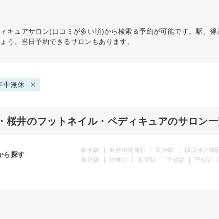
ディキュア
サロン(口コミが多い順)から検索＆予約が可能です。駅、
しょう。当日予約できるサロンもあります。
年中無休
・桜井のフットネイル・ペディキュアのサロン一
畝傍駅
畝傍御陵前駅
岡寺駅
橿原神宮前
から探す
榛原駅
坊城駅
真菅駅
耳成駅
三輪駅