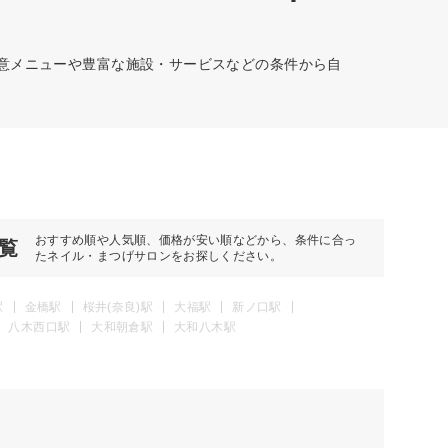
得意メニューや豊富な施設・サービスなどの条件から自
おすすめ順や人気順、価格が安い順などから、条件に合っ
覧
たネイル・まつげサロンをお探しください。
駅
金橋駅
桜井(奈良)駅
大福駅
新ノ口駅
八木西口駅
大和朝倉駅
大和八木駅