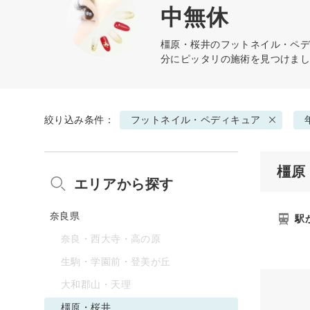
中無休
橿原・桜井の
フットネイル・ペ
分にピッタリの施術を見つけま
絞り込み条件：
フットネイル・ペディキュア
橿原
エリアから探す
奈良県
駅
奈良・西大寺・高の原
生駒・学園前・登美が丘
大和郡山・天理
橿原・桜井