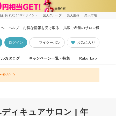
銀行]もれなく1000ポイント
楽天グループ
楽天生命
楽天市場
方へ
ヘルプ
お得な情報を受け取る
掲載ご希望のサロン様
ログイン
マイクーポン
お気に入り
イルカタログ
キャンペーン一覧・特集
Raku Lab
5:30
ィキュアサロン | 年