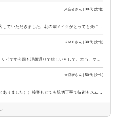
来店者さん | 30代 (女性)
眉毛の手入れに悩んで、初めて利用しました。落ち着いた空間で、丁寧に接客していただきました。朝の眉メイクがとっても楽になりました。また利用したいと思います。
ＫＭＯさん | 30代 (女性)
初めて来店して、デザインも仕上がりも人柄も雰囲気もすごく良すぎて2回目リピです今回も理想通りで嬉しいそして、本当、マツエクの長持ちさに感動初めてのときはお喋りしながら楽しい時間を過ごして、今回はお店の落ち着いた雰囲気にお眠りしてました♪ずっとリピしたいお店です
来店者さん | 50代 (女性)
マツエクはすぐ取れてしまったけど（←自分がくせ毛のせい（説明もちゃんとありました））接客もとても親切丁寧で技術もスムーズでした。時間もあまりかからなかったので隙間時間に通えるサロンとして今後も利用させていただきます。ありがとうございました。