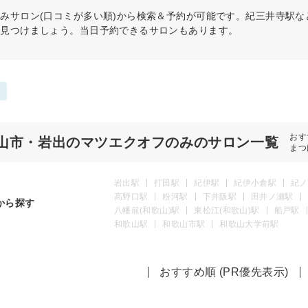
のみ
サロン(口コミが多い順)から検索＆予約が可能です。紀三井寺駅
を見つけましょう。当日予約できるサロンもあります。
おす
山市・岩出のマツエクオフのみのサロン一覧
まつ
岩出駅
打田駅
紀伊駅
紀伊小倉駅
紀ノ
高野口駅
粉河駅
下井阪駅
田井ノ瀬駅
から探す
八幡前(和歌山)駅
東松江(和歌山)駅
船戸駅
和歌山駅
和歌山市駅
和歌山大学前駅
おすすめ順 (PR優先表示)