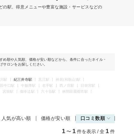
などの駅、得意メニューや豊富な施設・サービスなどの
すめ順や人気順、価格が安い順などから、条件に合ったネイル・
げサロンをお探しください。
川駅
紀三井寺駅
黒江駅
神前(和歌山)駅
田中口駅
中飯降駅
名手駅
西ノ庄駅
日前宮駅
宮前駅
御幸辻駅
六十谷駅
林間田園都市駅
人気が高い順
価格が安い順
口コミ数順
1
1
1
〜
件を表示 / 全
件