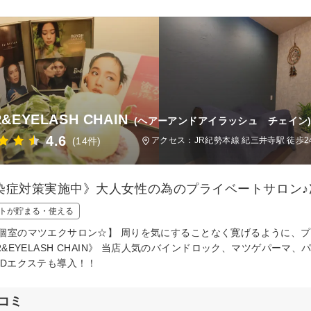
R&EYELASH CHAIN
(ヘアーアンドアイラッシュ チェイン
4.6
(14件)
アクセス：JR紀勢本線 紀三井寺駅 徒歩2
染症対策実施中》大人女性の為のプライベートサロン♪次世
トが貯まる・使える
個室のマツエクサロン☆】 周りを気にすることなく寛げるように、
IR&EYELASH CHAIN》 当店人気のバインドロック、マツゲパ
EDエクステも導入！！
コミ