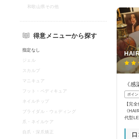
和歌山県その他
得意メニューから探す
指定なし
HAI
ジェル
スカルプ
マニキュア
《感
フット・ペディキュア
ポイン
ネイルチップ
【完全
《HA
ブライダル・ウェディング
代型L
爪・ネイルケア
自爪・深爪矯正
口