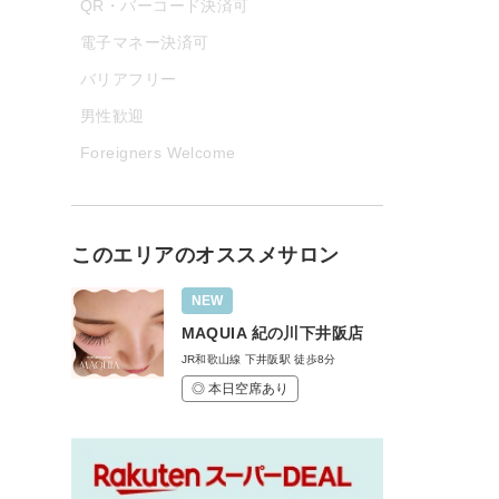
QR・バーコード決済可
電子マネー決済可
バリアフリー
男性歓迎
Foreigners Welcome
このエリアのオススメサロン
NEW
MAQUIA 紀の川下井阪店
JR和歌山線 下井阪駅 徒歩8分
◎ 本日空席あり