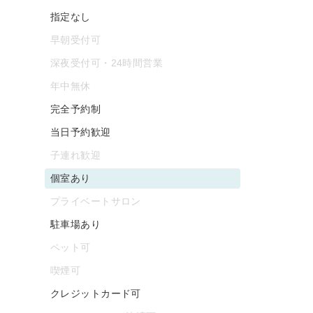
指定なし
早朝受付可
深夜受付可・24時間営業
年中無休
完全予約制
当日予約歓迎
子連れ歓迎
個室あり
プライベートサロン
駐車場あり
ペット可
喫煙可
クレジットカード可