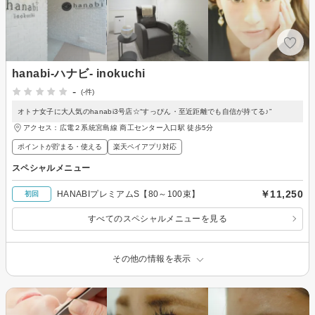
hanabi-ハナビ- inokuchi
-
(-件)
オトナ女子に大人気のhanabi3号店☆“すっぴん・至近距離でも自信が持てる♪”
アクセス：広電２系統宮島線 商工センター入口駅 徒歩5分
ポイントが貯まる・使える
楽天ペイアプリ対応
スペシャルメニュー
￥11,250
HANABIプレミアムS【80～100束】
初回
すべてのスペシャルメニューを見る
その他の情報を表示