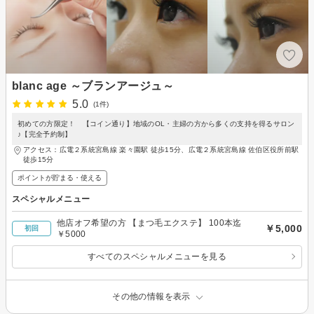
blanc age ～ブランアージュ～
5.0
(1件)
初めての方限定！ 【コイン通り】地域のOL・主婦の方から多くの支持を得るサロン
♪【完全予約制】
アクセス：広電２系統宮島線 楽々園駅 徒歩15分、広電２系統宮島線 佐伯区役所前駅
徒歩15分
ポイントが貯まる・使える
スペシャルメニュー
他店オフ希望の方 【まつ毛エクステ】 100本迄
￥5,000
初回
￥5000
すべてのスペシャルメニューを見る
その他の情報を表示