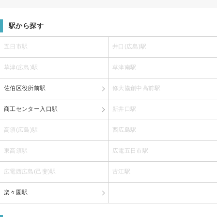
駅から探す
五日市駅
井口(広島)駅
草津(広島)駅
草津南駅
佐伯区役所前駅
修大協創中高前駅
商工センター入口駅
新井口駅
高須(広島)駅
西広島駅
東高須駅
広電五日市駅
広電西広島(己斐)駅
古江駅
楽々園駅