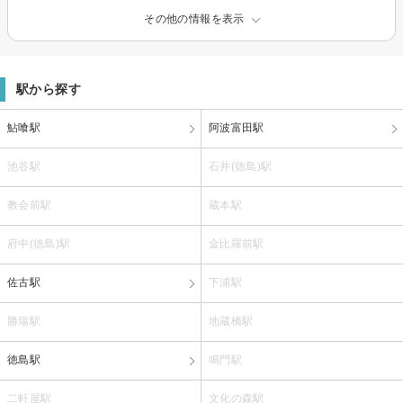
その他の情報を表示
駅から探す
鮎喰駅
阿波富田駅
池谷駅
石井(徳島)駅
教会前駅
蔵本駅
府中(徳島)駅
金比羅前駅
佐古駅
下浦駅
勝瑞駅
地蔵橋駅
徳島駅
鳴門駅
二軒屋駅
文化の森駅