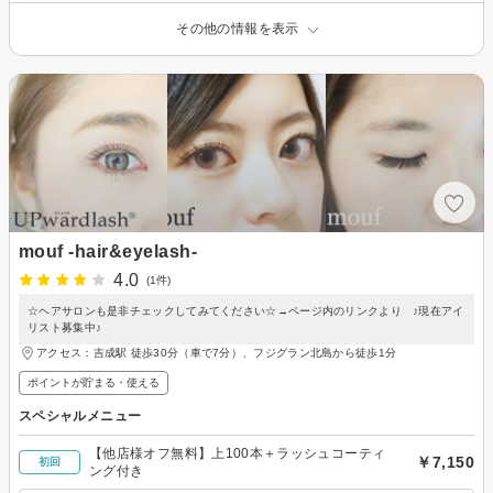
その他の情報を表示
mouf -hair&eyelash-
4.0
(1件)
☆ヘアサロンも是非チェックしてみてください☆→ページ内のリンクより ♪現在アイ
リスト募集中♪
アクセス：吉成駅 徒歩30分（車で7分）、フジグラン北島から徒歩1分
ポイントが貯まる・使える
スペシャルメニュー
【他店様オフ無料】上100本＋ラッシュコーティ
￥7,150
初回
ング付き