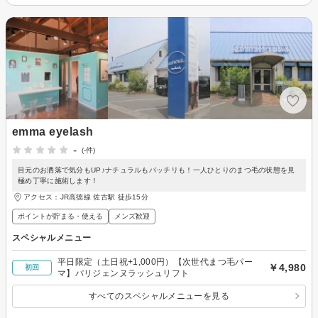
emma eyelash
-
(-件)
目元のお洒落で気分もUP♪ナチュラルもパッチリも！一人ひとりのまつ毛の状態を見
極め丁寧に施術します！
アクセス：JR高徳線 佐古駅 徒歩15分
ポイントが貯まる・使える
メンズ歓迎
スペシャルメニュー
平日限定（土日祝+1,000円）【次世代まつ毛パー
￥4,980
初回
マ】パリジェンヌラッシュリフト
すべてのスペシャルメニューを見る