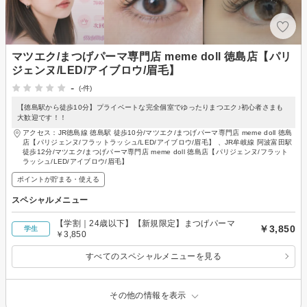
マツエク/まつげパーマ専門店 meme doll 徳島店【パリ
ジェンヌ/LED/アイブロウ/眉毛】
-
(-件)
【徳島駅から徒歩10分】プライベートな完全個室でゆったりまつエク♪初心者さまも
大歓迎です！！
アクセス：JR徳島線 徳島駅 徒歩10分/マツエク/まつげパーマ専門店 meme doll 徳島
店【パリジェンヌ/フラットラッシュ/LED/アイブロウ/眉毛】 、JR牟岐線 阿波富田駅
徒歩12分/マツエク/まつげパーマ専門店 meme doll 徳島店【パリジェンヌ/フラット
ラッシュ/LED/アイブロウ/眉毛】
ポイントが貯まる・使える
スペシャルメニュー
【学割｜24歳以下】【新規限定】まつげパーマ
￥3,850
学生
￥3,850
すべてのスペシャルメニューを見る
その他の情報を表示