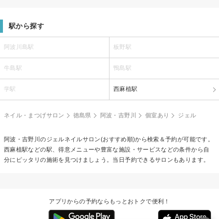
駅から探す
阿波川島駅
板野駅
牛島駅
鴨島駅
学駅
西麻植駅
ネイル・まつげサロン
徳島県
阿波・吉野川
個室あり
ジェル
阿波・吉野川の
ジェルネイル
サロン(おすすめ順)から検索＆予約が可能です。
西麻植駅などの駅、得意メニューや豊富な施設・サービスなどの条件から自
分にピッタリの施術を見つけましょう。当日予約できるサロンもあります。
アプリからの予約ならもっとおトクで便利！