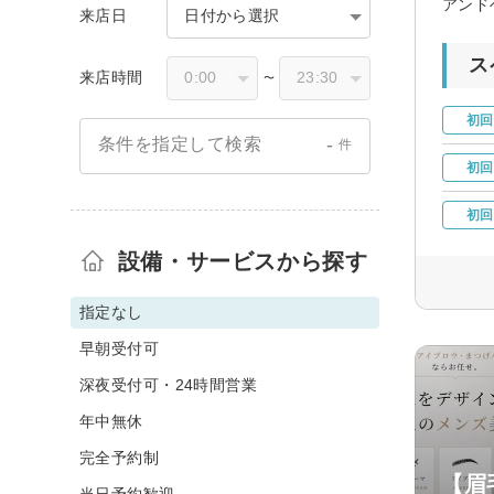
アンドヘ
来店日
日付から選択
ス
来店時間
〜
初回
-
条件を指定して検索
件
初回
初回
設備・サービスから探す
指定なし
早朝受付可
深夜受付可・24時間営業
年中無休
完全予約制
【眉
当日予約歓迎