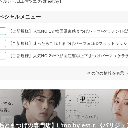
ルシー/LEDマツエク/&healthy】
ペシャルメニュー
【ご新規様】人気NO.1☆韓国風束感まつげパーマ+ケラチンTR込 
【ご新規様】迷ったらこれ！まつげパーマorLEDフラットラッシュ（
【ご新規様】人気NO.2☆中顔面短縮◎上下まつげパーマ（ケラチンT
その他の情報を表示
毛とまつげの専門店】L'mo by est-r.《パリジ