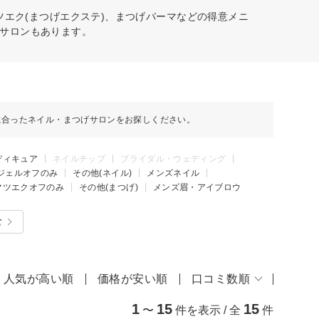
ツエク(まつげエクステ)、まつげパーマなどの得意メニ
サロンもあります。
に合ったネイル・まつげサロンをお探しください。
ディキュア
ネイルチップ
ブライダル・ウェディング
ジェルオフのみ
その他(ネイル)
メンズネイル
マツエクオフのみ
その他(まつげ)
メンズ眉・アイブロウ
む
人気が高い順
価格が安い順
口コミ数順
1
15
15
〜
件を表示 / 全
件