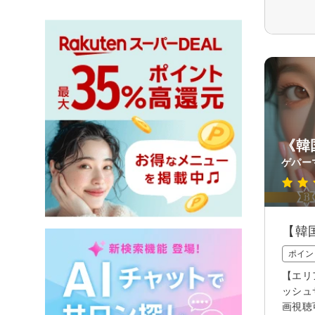
《韓
ゲパー
【韓
ポイン
【エリ
ッシュ
画視聴