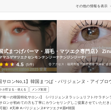
その他の情報を表示
国式まつげパーマ・眉毛・マツエク専門店》 Zin
ママユゲマツエクセンモンテンジーナテンジンジーナ)
4.5
(5件)
アクセス：福岡市地下鉄空港線 天神駅 徒
国サロンNo,1】韓国まつぱ・パリジェンヌ・アイブロウ
トが貯まる・使える
メンズ歓迎
ア唯一の韓国特化サロン♪】《パリジェンヌラッシュリフト/ケラチンラ
サロンが初めての方も丁寧にカウンセリングしご提案させていただき
可能》#天神 #パリジェンヌ#マツエク#眉#韓国