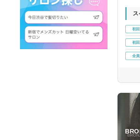
ス
初回
初回
全員
BRO