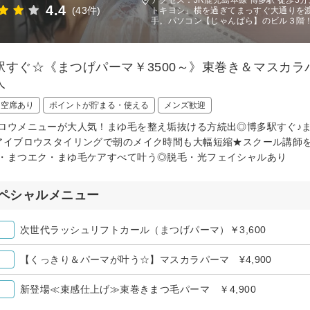
4.4
(43件)
トキヨシ」横を過ぎてまっすぐ大通りを
手。パソコン【じゃんぱら】のビル３階
駅すぐ☆《まつげパーマ￥3500～》束巻き＆マスカ
人
日空席あり
ポイントが貯まる・使える
メンズ歓迎
ロウメニューが大人気！まゆ毛を整え垢抜ける方続出◎博多駅すぐ♪
アイブロウスタイリングで朝のメイク時間も大幅短縮★スクール講師
・まつエク・まゆ毛ケアすべて叶う◎脱毛・光フェイシャルあり
ペシャルメニュー
次世代ラッシュリフトカール（まつげパーマ）￥3,600
【くっきり＆パーマが叶う☆】マスカラパーマ ¥4,900
新登場≪束感仕上げ≫束巻きまつ毛パーマ ￥4,900