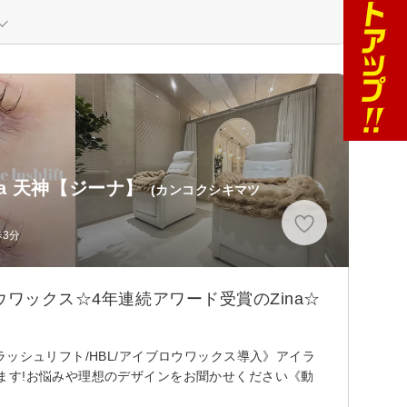
a 天神【ジーナ】
(カンコクシキマツ
歩3分
ワックス☆4年連続アワード受賞のZina☆
ッシュリフト/HBL/アイブロウワックス導入》アイラ
ます!お悩みや理想のデザインをお聞かせください《動