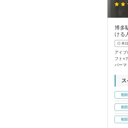
博多
ける
◎ 本
アイブ
フト×
パーマ
ス
初回
初回
初回