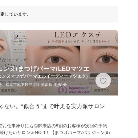
決定しています。
ェンヌ/まつげパーマ/LEDマツエ
ェンヌマツゲパーマエルイーディーマツエク)
分、福岡市地下鉄空港線 博多駅 徒歩1分
じゃない。“似合う”まで叶える実力派サロン
でお仕事帰りにも◎御来店の8割のお客様が次回の予約
けたいサロン≫NO.1！【まつげパーマ/パリジェンヌ/