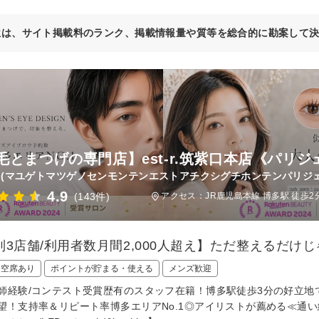
位は、サイト掲載料のランク、掲載情報量や質等を総合的に勘案して
毛とまつげの専門店】est-r.筑紫口本店《パリジ
(マユゲトマツゲノセンモンテンエストアチクシグチホンテンパリジ
4.9
(143件)
アクセス：JR鹿児島本線 博多駅 徒歩2
列3店舗/利用者数月間2,000人超え】ただ整えるだけ
日空席あり
ポイントが貯まる・使える
メンズ歓迎
師経験/コンテスト受賞歴有のスタッフ在籍！博多駅徒歩3分の好立地
望！支持率＆リピート率博多エリアNo.1◎アイリストが薦める≪通い続