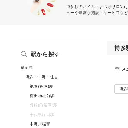
博多駅のネイル・まつげサロン(
ューや豊富な施設・サービスな
博多
駅から探す
福岡県
メ
博多・中洲・住吉
祇園(福岡)駅
博多
櫛田神社前駅
呉服町(福岡)駅
千代県庁口駅
中洲川端駅