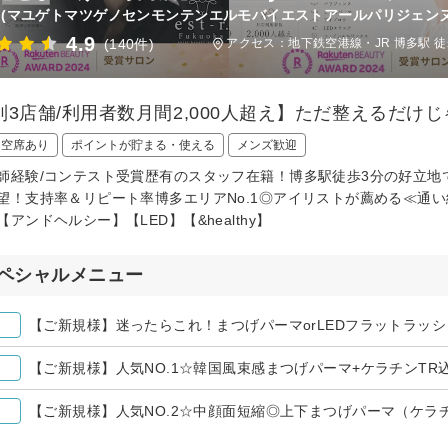
(マユゲトマツゲノセンモンテンエルモバイエストアールパリジェン
4.9
(140件)
アクセス：地下鉄空港線・JR 博多駅 徒
列3店舗/利用者数月間2,000人超え】ただ整えるだけ
日空席あり
ポイントが貯まる・使える
メンズ歓迎
師経験/コンテスト受賞歴有のスタッフ在籍！博多駅徒歩3分の好立地
望！支持率＆リピート率博多エリアNo.1◎アイリストが薦める≪通い
【アンドヘルシー】【LED】【&healthy】
ペシャルメニュー
【ご新規様】迷ったらこれ！まつげパーマorLEDフラットラッシュ（
【ご新規様】人気NO.1☆韓国風束感まつげパーマ+ケラチンTR込 
【ご新規様】人気NO.2☆中顔面短縮◎上下まつげパーマ（ケラチンT