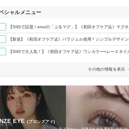
ペシャルメニュー
【SNSで話題！enoiの「ぷるマグ」】《初回オフケア込》マグネッ
【新規】《初回オフケア込》パラジェル使用＊シンプルデザインやり
【SNSで大人気！】《初回オフケア込》ワンカラー+レースネイル¥
その他の情報を表示
NZE EYE
(ブロンズアイ)
アクセス：JR鹿児島本線 博多駅 徒歩3分