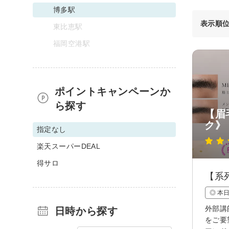
博多駅
表示順
東比恵駅
福岡空港駅
ポイントキャンペーンか
ら探す
【眉
ク》
指定なし
楽天スーパーDEAL
得サロ
【系
◎ 本
外部講
日時から探す
をご要