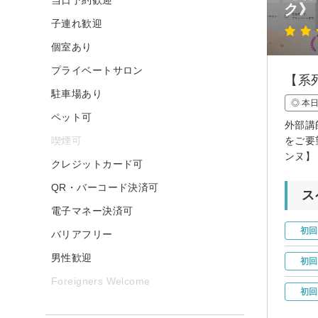
ク》
子連れ歓迎
個室あり
プライベートサロン
【系
駐車場あり
◎ 本
ペット可
外部講
喫煙可
をご要
ンヌ】
クレジットカード可
QR・バーコード決済可
ス
電子マネー決済可
初回
バリアフリー
男性歓迎
初回
Foreigners Welcome
初回