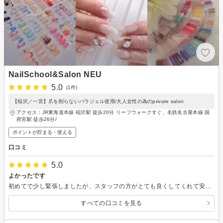
NailSchool&Salon NEU
5.0
(1件)
【稲沢／一宮】爪を削らないパラジェル使用/大人女性の為のprivate salon
アクセス：JR東海道本線 稲沢駅 徒歩20分 リーフウォークすぐ、名鉄名古屋本線 国
府宮駅 徒歩26分/
ポイントが貯まる・使える
口コミ
5.0
よかったです
初めてで少し緊張しましたが、スタッフの方がとても良くしてくれて安心しました。
すべての口コミを見る