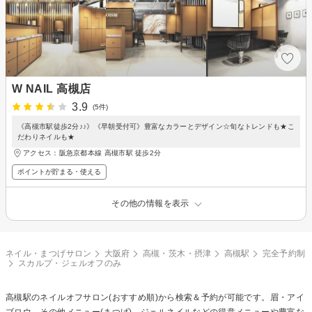
W NAIL 高槻店
3.9
(5件)
《高槻市駅徒歩2分♪♪》《早朝受付可》豊富なカラーとデザイン☆旬なトレンドも★こ
だわりネイルも★
アクセス：阪急京都本線 高槻市駅 徒歩2分
ポイントが貯まる・使える
その他の情報を表示
ネイル・まつげサロン
大阪府
高槻・茨木・摂津
高槻駅
完全予約制
スカルプ・ジェルオフのみ
高槻駅の
ネイルオフ
サロン(おすすめ順)から検索＆予約が可能です。眉・アイ
ブロウ、その他メニュー(まつげ)、ジェルネイルなどの得意メニューや豊富な