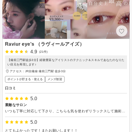
Raviur eye's （ラヴィールアイズ）
4.9
(21件)
【備前三門駅徒歩3分】経験豊富なアイリストのテクニック＆スキルであなたのなりた
い目元を再現します♪
アクセス：JR吉備線 備前三門駅 徒歩3分
ポイントが貯まる・使える
メンズ歓迎
口コミ
5.0
素敵なサロン
いつも丁寧に対応して下さり、こちらも気を使わずリラックスして施術が受けれています。
5.0
とてもよかったです！またお願いします！！