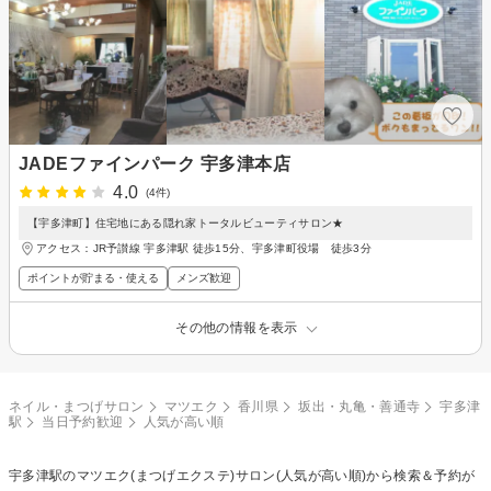
JADEファインパーク 宇多津本店
4.0
(4件)
【宇多津町】住宅地にある隠れ家トータルビューティサロン★
アクセス：JR予讃線 宇多津駅 徒歩15分、宇多津町役場 徒歩3分
ポイントが貯まる・使える
メンズ歓迎
その他の情報を表示
ネイル・まつげサロン
マツエク
香川県
坂出・丸亀・善通寺
宇多津
駅
当日予約歓迎
人気が高い順
宇多津駅の
マツエク(まつげエクステ)
サロン(人気が高い順)から検索＆予約が