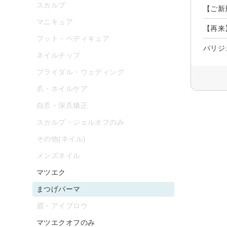
スカルプ
【ご新
マニキュア
【再来
フット・ペディキュア
パリジ
ネイルチップ
ブライダル・ウェディング
爪・ネイルケア
自爪・深爪矯正
スカルプ・ジェルオフのみ
その他(ネイル)
メンズネイル
マツエク
まつげパーマ
眉・アイブロウ
マツエクオフのみ