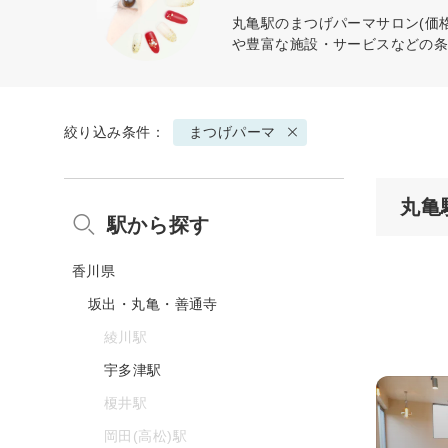
丸亀駅の
まつげパーマ
サロン(価
や豊富な施設・サービスなどの
絞り込み条件：
まつげパーマ
丸亀
駅から探す
香川県
坂出・丸亀・善通寺
綾川駅
宇多津駅
榎井駅
岡田(高松)駅