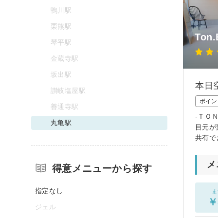
鴨川駅
栗熊駅
Ton.
琴平駅
金蔵寺駅
坂出駅
本日
讃岐塩屋駅
ポイン
善通寺駅
-ＴＯ
丸亀駅
目元が
共有で
メ
得意メニューから探す
指定なし
ま
￥
ジェル