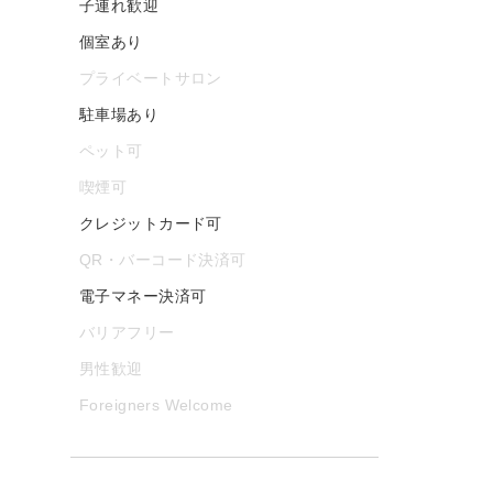
子連れ歓迎
個室あり
プライベートサロン
駐車場あり
ペット可
喫煙可
クレジットカード可
QR・バーコード決済可
電子マネー決済可
バリアフリー
男性歓迎
Foreigners Welcome