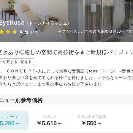
EyeRush
(トーンアイラッシュ)
4.5
(2件)
アクセス：JR予讃線 丸亀駅 徒歩30分（車
空きあり◎癒しの空間で高技術を★ご新規様パリジェンヌ¥
トが貯まる・使える
Ｎ. ＣＯＮＣＥＰＴ-人にとって大事な音英語でtone（トーン）=音
変わり楽しい音を奏でてくれる様にと付けました。いろんなシーンで
きたらと思います。まつ毛の事ならお任せ下さいませ
ニュー別参考価格
つげパーマ
マツエク
マツエクオフのみ
5,280～
￥5,610～
￥550～