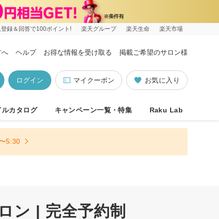
登録＆回答で100ポイント!
楽天グループ
楽天生命
楽天市場
方へ
ヘルプ
お得な情報を受け取る
掲載ご希望のサロン様
ログイン
マイクーポン
お気に入り
イルカタログ
キャンペーン一覧・特集
Raku Lab
5:30
ン | 完全予約制