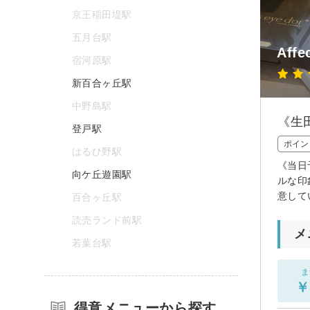
京王稲田堤駅
五月台駅
Affe
宿河原駅
新百合ヶ丘駅
中野島駅
《生
登戸駅
ポイン
はるひ野駅
《当日
向ケ丘遊園駅
ルな印
意して
百合ヶ丘駅
読売ランド前駅
メ
若葉台駅
ま
￥
得意メニューから探す