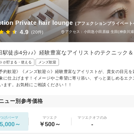
ction Private hair lounge
(アフェクションプライベート
4.9
(20件)
アクセス：小田急小田原線 生田(神奈川)駅
田駅徒歩4分♪♪》経験豊富なアイリストのテクニック＆
トが貯まる・使える
メンズ歓迎
予約歓迎》《メンズ歓迎☆》経験豊富なアイリストが、貴女の目元を
象に仕上げます！イメージやご希望に寄り添い、ずっと楽しめるエク
います。お気軽にご相談ください！！
ニュー別参考価格
つげパーマ
マツエク
マツエクオフのみ
5,000～
￥500～
-