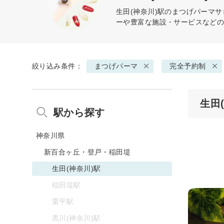
生田(神奈川)駅の
まつげパーマ
サ
ーや豊富な施設・サービスなど
絞り込み条件：
まつげパーマ
完全予約制
生田
駅から探す
神奈川県
新百合ヶ丘・登戸・稲田堤
生田(神奈川)駅
稲田堤駅
栗平駅
黒川(神奈川)駅