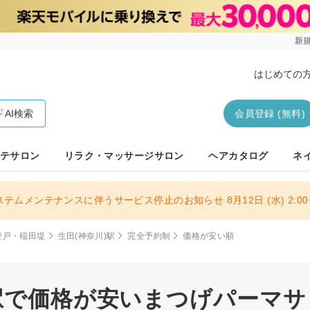
新規
はじめての
AI検索
会員登録 (無料)
テサロン
リラク・マッサージサロン
ヘアカタログ
ネ
ステムメンテナンスに伴うサービス停止のお知らせ 8月12日 (水) 2:00〜
登戸・稲田堤
生田(神奈川)駅
完全予約制
価格が安い順
駅で価格が安いまつげパーマサロ