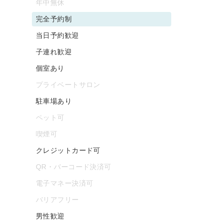
年中無休
完全予約制
当日予約歓迎
子連れ歓迎
個室あり
プライベートサロン
駐車場あり
ペット可
喫煙可
クレジットカード可
QR・バーコード決済可
電子マネー決済可
バリアフリー
男性歓迎