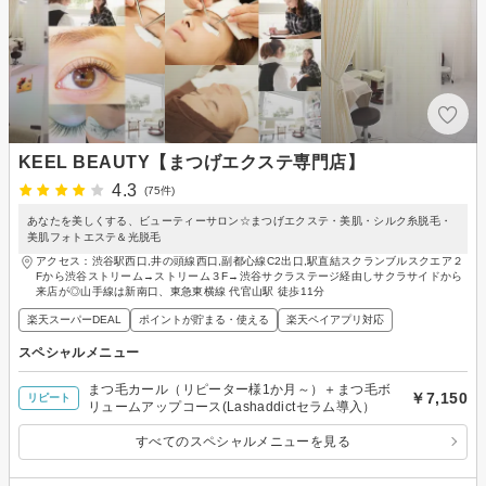
KEEL BEAUTY【まつげエクステ専門店】
4.3
(75件)
あなたを美しくする、ビューティーサロン☆まつげエクステ・美肌・シルク糸脱毛・
美肌フォトエステ＆光脱毛
アクセス：渋谷駅西口,井の頭線西口,副都心線C2出口,駅直結スクランブルスクエア２
Fから渋谷ストリーム→ストリーム３F→渋谷サクラステージ経由しサクラサイドから
来店が◎山手線は新南口、東急東横線 代官山駅 徒歩11分
楽天スーパーDEAL
ポイントが貯まる・使える
楽天ペイアプリ対応
スペシャルメニュー
まつ毛カール（リピーター様1か月～）＋まつ毛ボ
￥7,150
リピート
リュームアップコース(Lashaddictセラム導入）
すべてのスペシャルメニューを見る