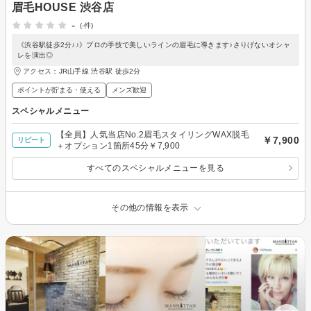
眉毛HOUSE 渋谷店
-
(-件)
《渋谷駅徒歩2分♪♪》プロの手技で美しいラインの眉毛に導きます♪さりげないオシャ
レを演出◎
アクセス：JR山手線 渋谷駅 徒歩2分
ポイントが貯まる・使える
メンズ歓迎
スペシャルメニュー
【全員】人気当店No.2眉毛スタイリングWAX脱毛
￥7,900
リピート
＋オプション1箇所45分￥7,900
すべてのスペシャルメニューを見る
その他の情報を表示