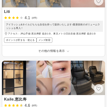
Liti
4.1
(4件)
アイラッシュ&ネイルどちらも自信を持って提供いたします♪最新技術のボリュームラ
ッシュも導入！
アクセス：JR山手線 恵比寿駅 徒歩1分、東京メトロ日比谷線 恵比寿駅 徒歩1分
ポイントが貯まる・使える
メンズ歓迎
その他の情報を表示
Kaile.恵比寿
4.6
(8件)