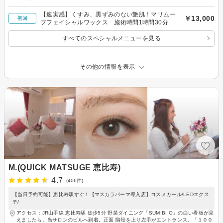
【速実感】くすみ、黒ずみのない艶肌！マリムー
￥13,000
初回
ブフェイシャルワックス 施術時間1時間30分
すべてのスペシャルメニューを見る
その他の情報を表示
M.(QUICK MATSUGE 恵比寿)
4.7
(406件)
【当日予約可能】恵比寿駅すぐ！【マスカラパーマ導入店】コスメカール/LEDエクス
テ/
アクセス：JR山手線 恵比寿駅 徒歩5分 野菜ダイニング「SUMIBI O」の白い看板が見
えましたら、当サロンのビルへ到着。正面 階段を上り左手がエントランス。「１００