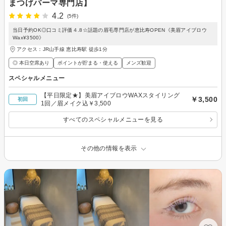
まつげパーマ専門店】
4.2
(5件)
当日予約OK◎口コミ評価４.8☆話題の眉毛専門店が恵比寿OPEN《美眉アイブロウ
Wax¥3500》
アクセス：JR山手線 恵比寿駅 徒歩1分
◎ 本日空席あり
ポイントが貯まる・使える
メンズ歓迎
スペシャルメニュー
【平日限定★】美眉アイブロウWAXスタイリング
￥3,500
初回
1回／眉メイク込￥3,500
すべてのスペシャルメニューを見る
その他の情報を表示