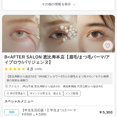
その他の情報を表示
B<AFTER SALON 恵比寿本店【眉毛/まつ毛パーマ/ア
イブロウ/パリジェンヌ】
4.8
(15件)
【恵比寿駅から徒歩3分】“SNS総フォロワー5万人の眉毛＆まつ毛サロン”モデル御用
達の技術を体験◎
アクセス：JR山手線 恵比寿駅から徒歩3分、東急東横線 代官山駅から徒歩8分
◎ 本日空席あり
ポイントが貯まる・使える
メンズ歓迎
スペシャルメニュー
【学生生活応援！】学生まつげパーマ
￥5,300
初回
￥6500→￥5300