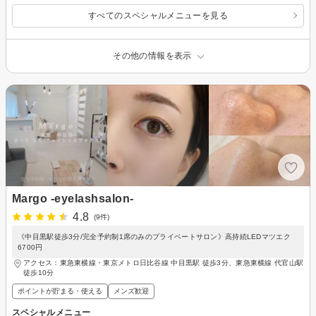
すべてのスペシャルメニューを見る
その他の情報を表示
Margo -eyelashsalon-
4.8
(9件)
《中目黒駅徒歩3分/完全予約制1席のみのプライベートサロン》高持続LEDマツエク
6700円
アクセス：東急東横線・東京メトロ日比谷線 中目黒駅 徒歩3分、東急東横線 代官山駅
徒歩10分
ポイントが貯まる・使える
メンズ歓迎
スペシャルメニュー