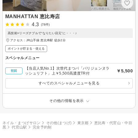
MANHATTAN 恵比寿店
4.3
(78件)
高技術×リーズナブルで“なりたい目元”に・・・♪
アクセス：JR山手線 恵比寿駅 徒歩2分
ポイントが貯まる・使える
スペシャルメニュー
【当店人気No.1】次世代まつパ「パリジェンヌラ
￥5,500
初回
ッシュリフト」上￥5,500高濃度TR付
すべてのスペシャルメニューを見る
その他の情報を表示
ネイル・まつげサロン
その他(まつげ)
東京都
恵比寿・代官山・中目
黒
代官山駅
完全予約制