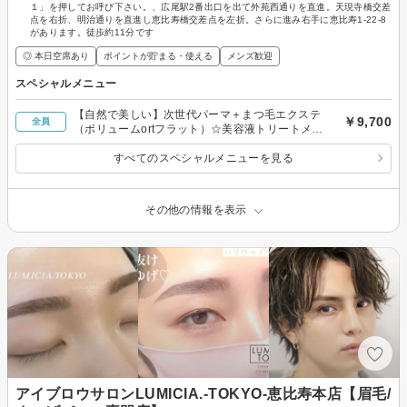
１」を押してお呼び下さい。、広尾駅2番出口を出て外苑西通りを直進。天現寺橋交差
点を右折、明治通りを直進し恵比寿橋交差点を左折。さらに進み右手に恵比寿1-22-8
があります。徒歩約11分です
◎ 本日空席あり
ポイントが貯まる・使える
メンズ歓迎
スペシャルメニュー
【自然で美しい】次世代パーマ＋まつ毛エクステ
￥9,700
全員
（ボリュームortフラット）☆美容液トリートメン
ト付き♪
すべてのスペシャルメニューを見る
その他の情報を表示
アイブロウサロンLUMICIA.-TOKYO-恵比寿本店【眉毛/