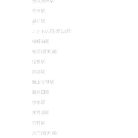
吉良吉田駅
幸田駅
越戸駅
こどもの国(愛知)駅
桜町前駅
篠原(愛知)駅
猿投駅
四郷駅
新上挙母駅
新豊田駅
浄水駅
末野原駅
竹村駅
大門(愛知)駅