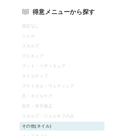
得意メニューから探す
指定なし
ジェル
スカルプ
マニキュア
フット・ペディキュア
ネイルチップ
ブライダル・ウェディング
爪・ネイルケア
自爪・深爪矯正
スカルプ・ジェルオフのみ
その他(ネイル)
メンズネイル