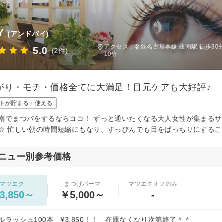
Y
(アンドバイ)
アクセス：名鉄名古屋本線 岐南駅 徒歩30分
5.0
(2件)
10分
がり・モチ・価格全てに大満足！目元ケアも大好評♪
トが貯まる・使える
南でまつパをするならココ！ ずっと通いたくなる大人女性が集まるサ
☆ 忙しい朝の時間短縮にもなり、すっぴんでも目をぱっちりにするこ
ニュー別参考価格
マツエク
まつげパーマ
マツエクオフのみ
3,850～
￥5,000～
-
ルラッシュ100本 ¥3,850！！ 在庫なくなり次第終了＾＾