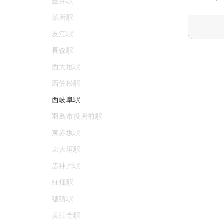
垂井駅
茶所駅
友江駅
長森駅
西大垣駅
西笠松駅
西岐阜駅
羽島市役所前駅
東赤坂駅
東大垣駅
広神戸駅
細畑駅
穂積駅
美江寺駅