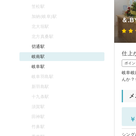
笠松駅
加納(岐阜)駅
＆.B
北大垣駅
北方真桑駅
切通駅
仕上
岐南駅
ポイン
岐阜駅
岐阜岐
岐阜羽島駅
んか？
新羽島駅
メ
十九条駅
須賀駅
田神駅
￥
竹鼻駅
シング