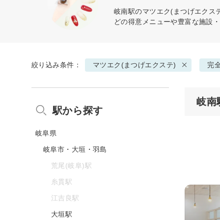
岐南駅の
マツエク(まつげエクステ
どの得意メニューや豊富な施設
絞り込み条件：
マツエク(まつげエクステ)
完
岐南
駅から探す
岐阜県
岐阜市・大垣・羽島
荒尾(岐阜)駅
糸貫駅
江吉良駅
大垣駅