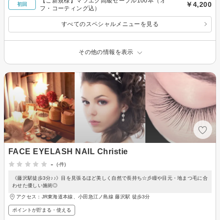
【ご新規様】マツエク高級セーブル100本（オ
￥4,200
初回
フ・コーティング込）
すべてのスペシャルメニューを見る
その他の情報を表示
FACE EYELASH NAIL Christie
-
(-件)
《藤沢駅徒歩3分♪♪》目を見張るほど美しく自然で長持ち☆彡瞳や目元・地まつ毛に合
わせた優しい施術◎
アクセス：JR東海道本線、小田急江ノ島線 藤沢駅 徒歩3分
ポイントが貯まる・使える