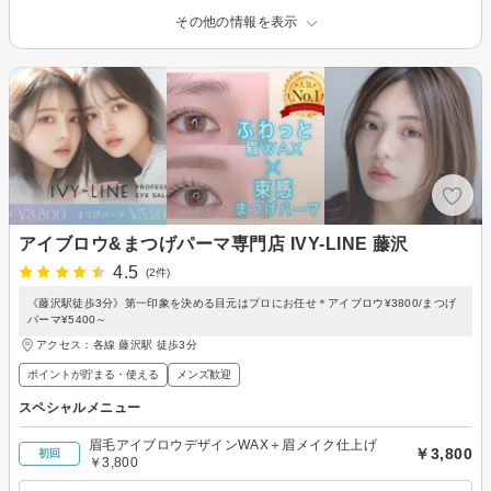
その他の情報を表示
アイブロウ&まつげパーマ専門店 IVY-LINE 藤沢
4.5
(2件)
《藤沢駅徒歩3分》第一印象を決める目元はプロにお任せ＊アイブロウ¥3800/まつげ
パーマ¥5400～
アクセス：各線 藤沢駅 徒歩3分
ポイントが貯まる・使える
メンズ歓迎
スペシャルメニュー
眉毛アイブロウデザインWAX＋眉メイク仕上げ
￥3,800
初回
￥3,800