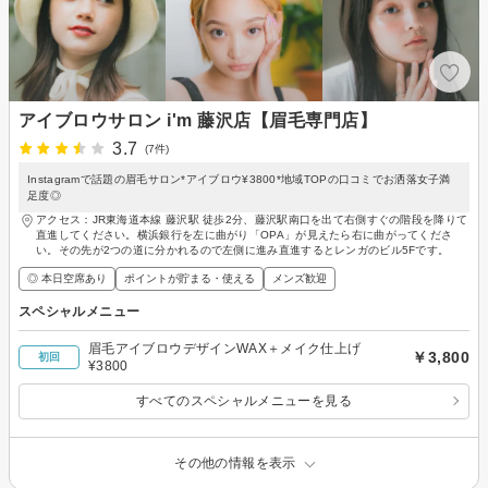
アイブロウサロン i'm 藤沢店【眉毛専門店】
3.7
(7件)
Instagramで話題の眉毛サロン*アイブロウ¥3800*地域TOPの口コミでお洒落女子満
足度◎
アクセス：JR東海道本線 藤沢駅 徒歩2分、藤沢駅南口を出て右側すぐの階段を降りて
直進してください。横浜銀行を左に曲がり「OPA」が見えたら右に曲がってくださ
い。その先が2つの道に分かれるので左側に進み直進するとレンガのビル5Fです。
◎ 本日空席あり
ポイントが貯まる・使える
メンズ歓迎
スペシャルメニュー
眉毛アイブロウデザインWAX＋メイク仕上げ
￥3,800
初回
¥3800
すべてのスペシャルメニューを見る
その他の情報を表示