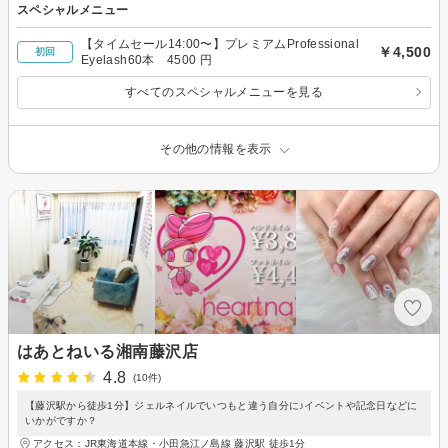
スペシャルメニュー
【タイムセール14:00〜】プレミアムProfessional
￥4,500
初回
Eyelash60本 4500 円
すべてのスペシャルメニューを見る
その他の情報を表示
はあとねいる湘南藤沢店
4.8
(10件)
【藤沢駅から徒歩1分】ジェルネイルでいつもと違う自分に♪イベントや記念日などに
いかがですか？
アクセス：JR東海道本線・小田急江ノ島線 藤沢駅 徒歩1分