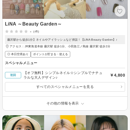
LiNA ～Beauty Garden～
-
(-件)
藤沢駅から徒歩1分】ネイルやアイラッシュなど併設！【LiNA Beauty Garden】♪
アクセス：JR東海道本線 藤沢駅 徒歩1分、小田急江ノ島線 藤沢駅 徒歩2分
◎ 本日空席あり
ポイントが貯まる・使える
スペシャルメニュー
【オフ無料】シンプルネイル☆シンプルでナチュ
￥4,800
初回
ラルな大人デザイン♪
すべてのスペシャルメニューを見る
その他の情報を表示