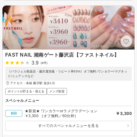
FAST NAIL 湘南ゲート藤沢店【ファストネイル】
3.9
(4件)
《パラジェル取扱店・藤沢最安級・リピート率95%》オフ無料♪ワンカラー/マグネッ
ト/ニュアンスなど
アクセス：各線 藤沢駅 徒歩1分
ポイントが貯まる・使える
メンズ歓迎
スペシャルメニュー
★新規★ ワンカラーorラメグラデーション
￥3,300
初回
￥3,300 ［オフ無料／60分枠］
すべてのスペシャルメニューを見る