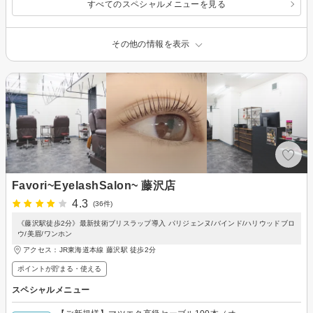
すべてのスペシャルメニューを見る
その他の情報を表示
Favori~EyelashSalon~ 藤沢店
4.3
(36件)
《藤沢駅徒歩2分》最新技術ブリスラップ導入 パリジェンヌ/バインド/ハリウッドブロ
ウ/美眉/ワンホン
アクセス：JR東海道本線 藤沢駅 徒歩2分
ポイントが貯まる・使える
スペシャルメニュー