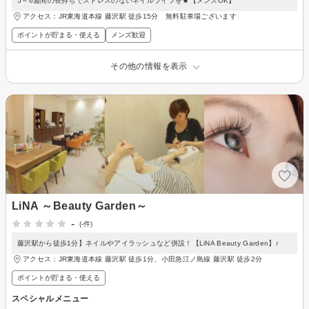
5～6週間の長持ちでストレスのないネイルライフを★【メンズOK】
アクセス：JR東海道本線 藤沢駅 徒歩15分 無料駐車場ございます
ポイントが貯まる・使える
メンズ歓迎
その他の情報を表示
LiNA ～Beauty Garden～
-
(-件)
藤沢駅から徒歩1分】ネイルやアイラッシュなど併設！【LiNA Beauty Garden】♪
アクセス：JR東海道本線 藤沢駅 徒歩1分、小田急江ノ島線 藤沢駅 徒歩2分
ポイントが貯まる・使える
スペシャルメニュー