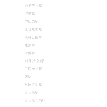
萩原天神駅
初芝駅
花田口駅
浜寺駅前駅
浜寺公園駅
東湊駅
深井駅
船尾(大阪)駅
三国ケ丘駅
湊駅
妙国寺前駅
百舌鳥駅
百舌鳥八幡駅