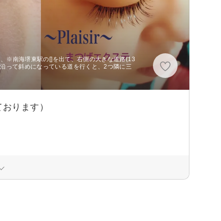
、※南海堺東駅の[]を出て、右側の大きな道路(13
、沿って斜めになっている道を行くと、2つ隣に三
ております）