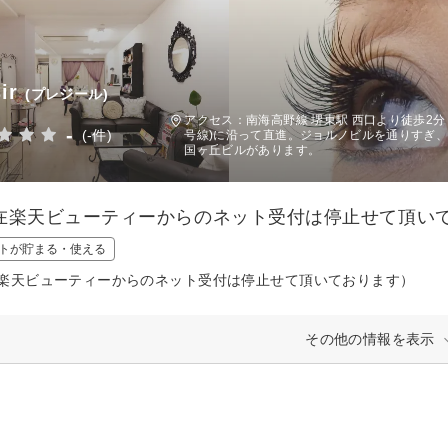
ir
(プレジール)
アクセス：南海高野線 堺東駅 西口より徒歩2分 
-
(-件)
号線)に沿って直進。ジョルノビルを通りすぎ
国ヶ丘ビルがあります。
在楽天ビューティーからのネット受付は停止せて頂い
トが貯まる・使える
楽天ビューティーからのネット受付は停止せて頂いております）
その他の情報を表示