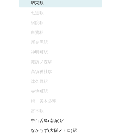
堺東駅
七道駅
宿院駅
白鷺駅
新金岡駅
神明町駅
諏訪ノ森駅
高須神社駅
津久野駅
寺地町駅
栂・美木多駅
富木駅
中百舌鳥(南海)駅
なかもず(大阪メトロ)駅