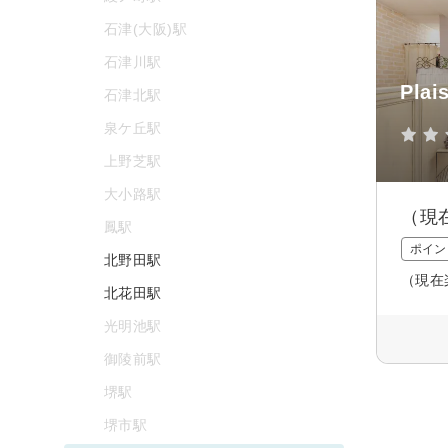
石津(大阪)駅
石津川駅
Plais
石津北駅
泉ケ丘駅
上野芝駅
大小路駅
（現
鳳駅
ポイン
北野田駅
（現在
北花田駅
光明池駅
御陵前駅
堺駅
堺市駅