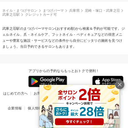
ネイル・まつげサロン
まつげパーマ
兵庫県
尼崎・塚口・武庫之荘
武庫之荘駅
クレジットカード可
武庫之荘駅の
まつげパーマ
サロン(おすすめ順)から検索＆予約が可能です。ジ
ェルネイル、爪・ネイルケア、フットネイル・ペディキュアなどの得意メニ
ューや豊富な施設・サービスなどの条件から自分にピッタリの施術を見つけ
ましょう。当日予約できるサロンもあります。
アプリからの予約ならもっとおトクで便利！
はじめての方へ
お問い合わせ
ヘルプ
リリース情報
利用規約
掲載ご希望のサロン様
企業情報
個人情報保護方針
楽天のサービス一覧
アプリ一覧
© Rakuten Group, Inc.