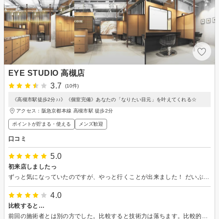
EYE STUDIO 高槻店
3.7
(10件)
《高槻市駅徒歩2分♪♪》《個室完備》あなたの「なりたい目元」を叶えてくれる☆
アクセス：阪急京都本線 高槻市駅 徒歩2分
ポイントが貯まる・使える
メンズ歓迎
口コミ
5.0
初来店しましたっ
ずっと気になっていたのですが、やっと行くことが出来ました！ だいぶ前にクチコミを見たところあまり良くなかったので断念していたのですが、実際行ってみるととても良くてスタッフさんの対応もとても快く、想像以上の仕上がりでした！初めてまつパをした時そんなに上がらなかったというお話をするとしっかり上げましょうね！と笑顔で言ってくださったのでとても嬉しかったです♪ 前髪を治すためにヘアアイロンやドライヤーまで貸してくださって想像以上の対応にビックリしました！ また機会があればお願いしたいですっ
4.0
比較すると…
前回の施術者とは別の方でした。比較すると技術力は落ちます。比較的、長持ちしましたがもう一声かなと感じました。