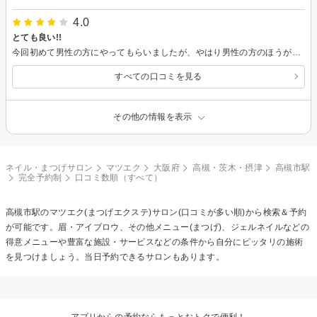
4.0
とても良い!!
今回初めて男性の方にやってもらいましたが、やはり男性の方のほうが技術面では良いと思います。丁寧さでは女性のが好きですが。マツエクDカール初挑戦しましたが、仕上がりが良いので満足してます。
すべての口コミを見る
その他の情報を表示
ネイル・まつげサロン
マツエク
大阪府
高槻・茨木・摂津
高槻市駅
完全予約制
口コミ数順（すべて）
高槻市駅の
マツエク(まつげエクステ)
サロン(口コミが多い順)から検索＆予約
が可能です。眉・アイブロウ、その他メニュー(まつげ)、ジェルネイルなどの
得意メニューや豊富な施設・サービスなどの条件から自分にピッタリの施術
を見つけましょう。当日予約できるサロンもあります。
アプリからの予約ならもっとおトクで便利！