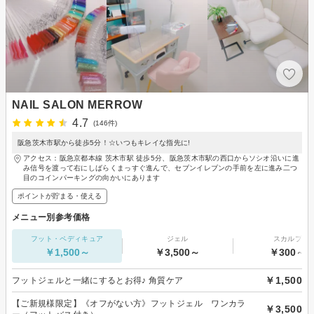
NAIL SALON MERROW
4.7
(146件)
阪急茨木市駅から徒歩5分！☆いつもキレイな指先に!
アクセス：阪急京都本線 茨木市駅 徒歩5分、阪急茨木市駅の西口からソシオ沿いに進
み信号を渡って右にしばらくまっすぐ進んで、セブンイレブンの手前を左に進み二つ
目のコインパーキングの向かいにあります
ポイントが貯まる・使える
メニュー別参考価格
フット・ペディキュア
ジェル
スカルプ
￥1,500～
￥3,500～
￥300～
￥1,500
フットジェルと一緒にするとお得♪ 角質ケア
【ご新規様限定】《オフがない方》フットジェル ワンカラ
￥3,500