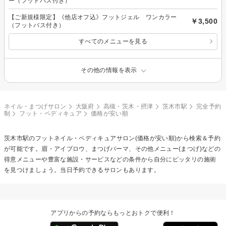
ー（フットバス付き）
【ご新規様限定】《他店オフ込》フットジェル ワンカラー
￥3,500
（フットバス付き）
すべてのメニューを見る
その他の情報を表示
ネイル・まつげサロン
大阪府
高槻・茨木・摂津
茨木市駅
完全予約
制
フット・ペディキュア
価格が安い順
茨木市駅の
フットネイル・ペディキュア
サロン(価格が安い順)から検索＆予約
が可能です。眉・アイブロウ、まつげパーマ、その他メニュー(まつげ)などの
得意メニューや豊富な施設・サービスなどの条件から自分にピッタリの施術
を見つけましょう。当日予約できるサロンもあります。
アプリからの予約ならもっとおトクで便利！