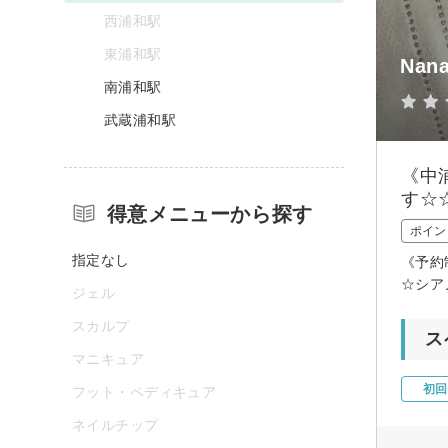
西浦和駅
東浦和駅
Nana
南浦和駅
武蔵浦和駅
《中
す☆
得意メニューから探す
ポイン
指定なし
《予約
☆シア
ジェル
スカルプ
ス
マニキュア
初回
フット・ペディキュア
ネイルチップ