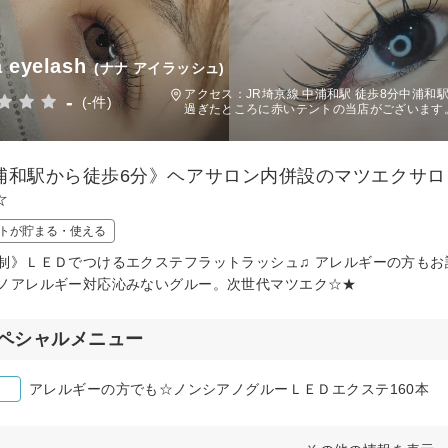
 eyelash
(ナナ アイラッシュ)
アクセス：JR埼京線 中浦和駅 徒歩8分中浦
-
(-件)
過ぎたところに赤いテントの当店がございます
浦和駅から徒歩6分》ヘアサロン内併設のマツエクサロ
☆
トが貯まる・使える
制》ＬＥＤでつけるエクステフラットラッシュ♫ アレルギーの方も
ノアレルギー対応沁みないグルー。次世代マツエク☆★
ペシャルメニュー
アレルギーの方でも☆ノンシアノグルーＬＥＤエクステ160本